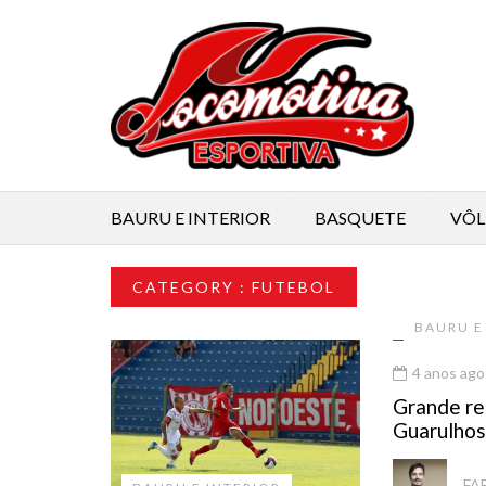
BAURU E INTERIOR
BASQUETE
VÔL
CATEGORY : FUTEBOL
BAURU E
4 anos ago
Grande re
Guarulhos
FA