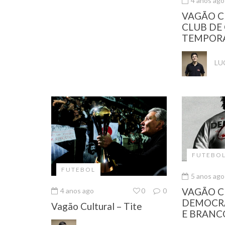
4 anos ago
VAGÃO C
CLUB DE 
TEMPOR
LU
FUTEBO
FUTEBOL
5 anos ago
VAGÃO C
4 anos ago
0
0
DEMOCRA
Vagão Cultural – Tite
E BRANC