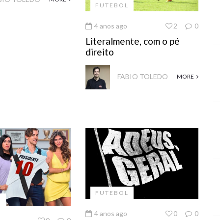
FUTEBOL
4 anos ago
2
0
Literalmente, com o pé
direito
FABIO TOLEDO
MORE
FUTEBOL
L
4 anos ago
0
0