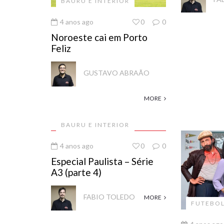
BAURU E INTERIOR
4 anos ago
0
0
Noroeste cai em Porto
Feliz
GUSTAVO ABRAÃO
MORE
BAURU E INTERIOR
4 anos ago
0
0
Especial Paulista – Série
A3 (parte 4)
FABIO TOLEDO
MORE
FUTEBO