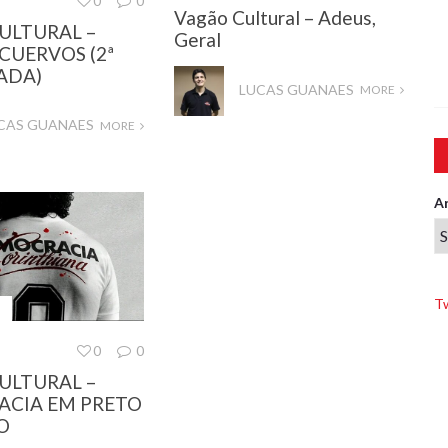
0
0
Vagão Cultural – Adeus,
ULTURAL –
Geral
CUERVOS (2ª
ADA)
LUCAS GUANAES
MORE
CAS GUANAES
MORE
A
T
L
0
0
ULTURAL –
CIA EM PRETO
O