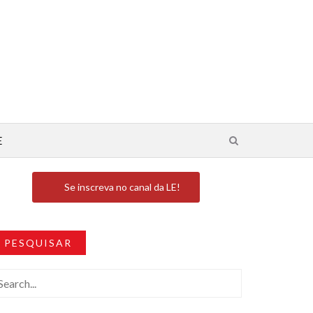
E
Se inscreva no canal da LE!
PESQUISAR