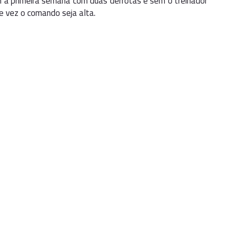
m a primeira semana com duas derrotas e sem o treinador
e vez o comando seja alta.