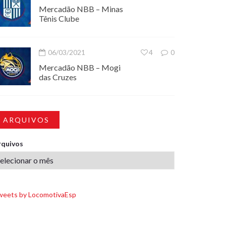
Mercadão NBB – Minas
Tênis Clube
06/03/2021
4
0
Mercadão NBB – Mogi
das Cruzes
ARQUIVOS
rquivos
weets by LocomotivaEsp