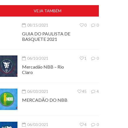
VEJA TAMBÉM
08/15/2021
0
0
GUIA DO PAULISTA DE
BASQUETE 2021
06/10/2021
1
0
Mercadão NBB – Rio
Claro
06/03/2021
45
4
MERCADÃO DO NBB
06/03/2021
4
0