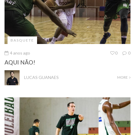
BASQUETE
4 anos ago
0
0
AQUI NÃO!
LUCAS GUANAES
MORE