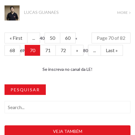
LUCAS GUANAES
MORE
« First
...
50
60
Page 70 of 82
40
«
68
70
71
72
»
...
Last »
69
80
Se inscreva no canal da LE!
PESQUISAR
VEJA TAMBÉM