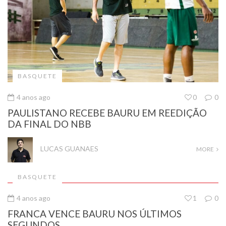
BASQUETE
4 anos ago
0
0
PAULISTANO RECEBE BAURU EM REEDIÇÃO
DA FINAL DO NBB
LUCAS GUANAES
MORE
BASQUETE
4 anos ago
1
0
FRANCA VENCE BAURU NOS ÚLTIMOS
SEGUNDOS