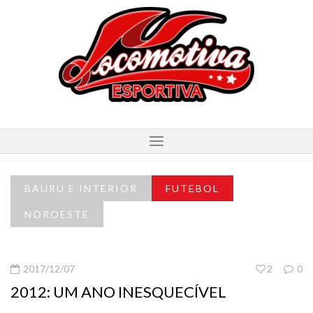
BAURU E INTERIOR
FUTEBOL
NOROESTE
2017/12/07
2
0
2012: UM ANO INESQUECÍVEL