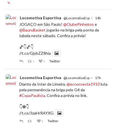
Locomotiva Esportiva
·
@LocomotivaEsp
14h
JOGAÇO em São Paulo!
@ClubePinheiros
e
@BauruBasket
jogarão na briga pela ponta da
tabela neste sábado. Confira a prévia!
🏀👇🏀👇
//t.co/GjybZZ8hia
Twitter
1
5
Locomotiva Esportiva
·
@LocomotivaEsp
17h
Diante da Inter de Limeira,
@ecnoroeste1910
luta
pela permanência na briga pelo G4 da
#CopaPaulista
. Confira a prévia no link.
👇⚽️👇
//t.co/3zaHrRAYXG
Twitter
2