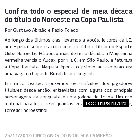
Confira todo o especial de meia década
do título do Noroeste na Copa Paulista
Por Gustavo Abraão e Fabio Toledo
Ao longo dos últimos dias, levamos a vocês, leitores da LE,
um especial sobre os cinco anos do último título do Esporte
Clube Noroeste. Há pouco mais de meia década, a Maquininha
Vermelha vencia o Audax, por 1 a 0, em São Paulo, e faturava
a Copa Paulista. Naquela época, o prêmio ao campeão era
uma vaga na Copa do Brasil do ano seguinte.
Em cinco textos, trouxemos os currículos dos jogadores
titulares desde então, entrevistas com alguns dos principais
personagens da conquista e uma galeria de fotos. Um rico
material para ler e reler quantas vezes puder. Se emocione,
Foto: Thiago Navarro
torcedor noroestino!
25/11/2012: CINCO ANOS DO NORUSCA CAMPEÃO