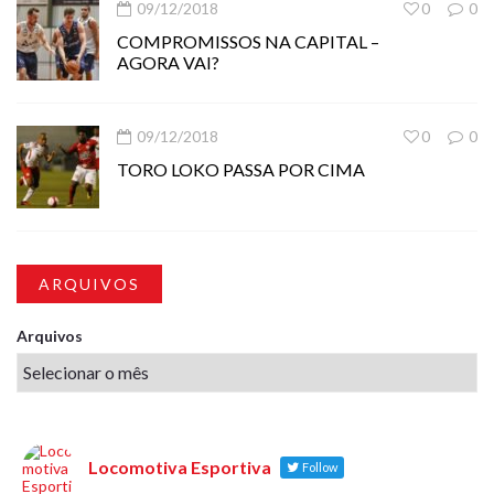
09/12/2018
0
0
COMPROMISSOS NA CAPITAL –
AGORA VAI?
09/12/2018
0
0
TORO LOKO PASSA POR CIMA
ARQUIVOS
Arquivos
Locomotiva Esportiva
Follow