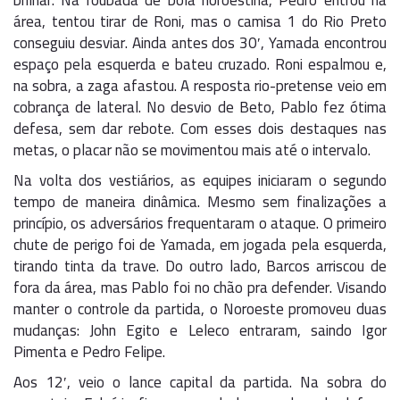
brilhar. Na roubada de bola noroestina, Pedro entrou na
área, tentou tirar de Roni, mas o camisa 1 do Rio Preto
conseguiu desviar. Ainda antes dos 30′, Yamada encontrou
espaço pela esquerda e bateu cruzado. Roni espalmou e,
na sobra, a zaga afastou. A resposta rio-pretense veio em
cobrança de lateral. No desvio de Beto, Pablo fez ótima
defesa, sem dar rebote. Com esses dois destaques nas
metas, o placar não se movimentou mais até o intervalo.
Na volta dos vestiários, as equipes iniciaram o segundo
tempo de maneira dinâmica. Mesmo sem finalizações a
princípio, os adversários frequentaram o ataque. O primeiro
chute de perigo foi de Yamada, em jogada pela esquerda,
tirando tinta da trave. Do outro lado, Barcos arriscou de
fora da área, mas Pablo foi no chão pra defender. Visando
manter o controle da partida, o Noroeste promoveu duas
mudanças: John Egito e Leleco entraram, saindo Igor
Pimenta e Pedro Felipe.
Aos 12′, veio o lance capital da partida. Na sobra do