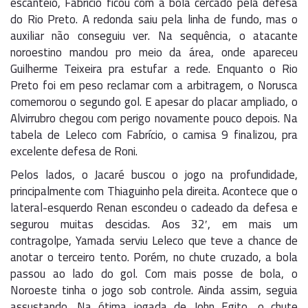
escanteio, Fabrício ficou com a bola cercado pela defesa
do Rio Preto. A redonda saiu pela linha de fundo, mas o
auxiliar não conseguiu ver. Na sequência, o atacante
noroestino mandou pro meio da área, onde apareceu
Guilherme Teixeira pra estufar a rede. Enquanto o Rio
Preto foi em peso reclamar com a arbitragem, o Norusca
comemorou o segundo gol. E apesar do placar ampliado, o
Alvirrubro chegou com perigo novamente pouco depois. Na
tabela de Leleco com Fabrício, o camisa 9 finalizou, pra
excelente defesa de Roni.
Pelos lados, o Jacaré buscou o jogo na profundidade,
principalmente com Thiaguinho pela direita. Acontece que o
lateral-esquerdo Renan escondeu o cadeado da defesa e
segurou muitas descidas. Aos 32′, em mais um
contragolpe, Yamada serviu Leleco que teve a chance de
anotar o terceiro tento. Porém, no chute cruzado, a bola
passou ao lado do gol. Com mais posse de bola, o
Noroeste tinha o jogo sob controle. Ainda assim, seguia
assustando. Na ótima jogada de John Egito, o chute