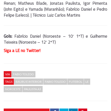
Renan; Matheus Blade, Jonatas Paulista, Igor Pimenta
(John Egito) e Yamada (Maranhão); Fabrício Daniel e Pedro
Felipe (Leleco). | Técnico: Luiz Carlos Martins
Gols:
Fabrício Daniel (Noroeste – 10′ 1ºT) e Guilherme
Teixeira (Noroeste – 12′ 2ºT)
Siga a LE no Twitter!
VIA
FABIO TOLEDO
TAGS
BAURU E INTERIOR
FABIO TOLEDO
FUTEBOL
LE
NOROESTE
PAULISTA A3