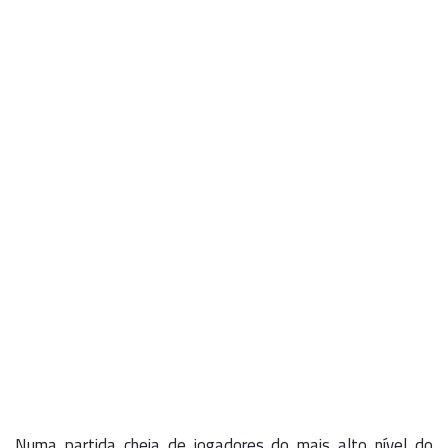
Numa partida cheia de jogadores do mais alto nível do