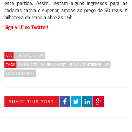
esta partida. Assim, restam alguns ingressos para as
cadeiras cativa e superior, ambas ao preço de 50 reais. A
bilheteria da Panela abre às 16h.
Siga a LE no Twitter!
VIA
LUCAS GUANAES
TAGS
BASQUETE
BAURU BASKET
BAURU E INTERIOR
LE
LUCAS GUANAES
SHARE THIS POST