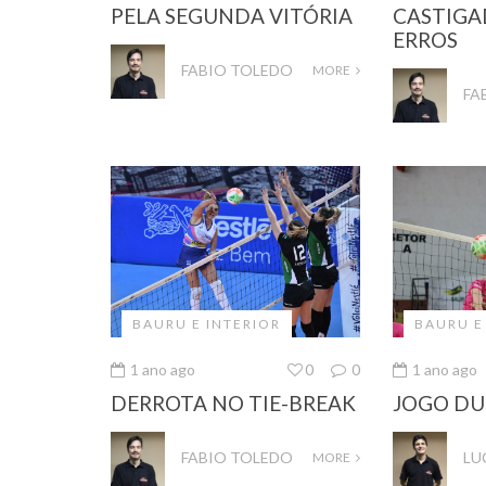
PELA SEGUNDA VITÓRIA
CASTIGA
ERROS
FABIO TOLEDO
MORE
FA
BAURU E INTERIOR
BAURU E
1 ano ago
0
0
1 ano ago
DERROTA NO TIE-BREAK
JOGO DU
FABIO TOLEDO
LU
MORE