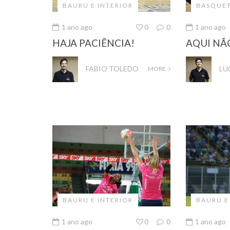
BAURU E INTERIOR
BASQUE
1 ano ago
0
0
1 ano ago
HAJA PACIÊNCIA!
AQUI NÃ
FABIO TOLEDO
LU
MORE
BAURU E INTERIOR
BAURU E
1 ano ago
0
0
1 ano ago