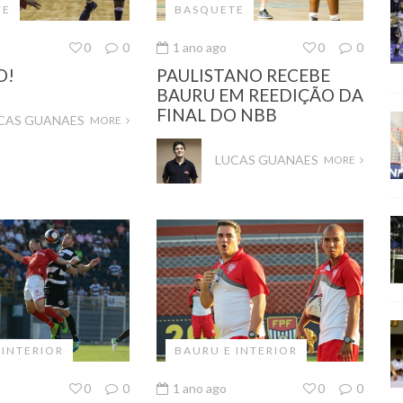
TE
BASQUETE
0
0
1 ano ago
0
0
O!
PAULISTANO RECEBE
BAURU EM REEDIÇÃO DA
FINAL DO NBB
CAS GUANAES
MORE
LUCAS GUANAES
MORE
 INTERIOR
BAURU E INTERIOR
0
0
1 ano ago
0
0