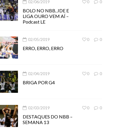
02/06/2019
0
0
BOLO NO NBB, JDE E
LIGA OURO VEM AÍ –
Podcast LE
02/05/2019
0
0
ERRO, ERRO, ERRO
02/04/2019
0
0
BRIGA POR G4
02/03/2019
0
0
DESTAQUES DO NBB –
SEMANA 13