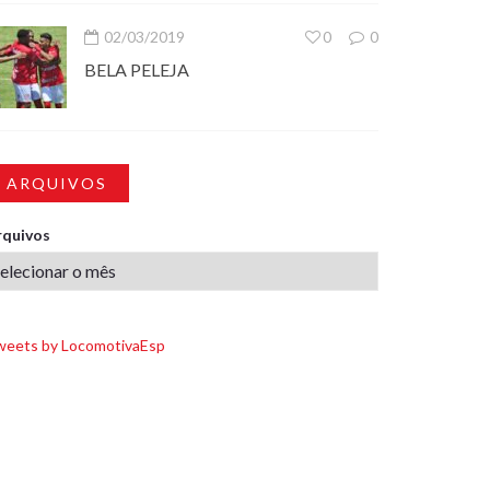
02/03/2019
0
0
BELA PELEJA
ARQUIVOS
rquivos
weets by LocomotivaEsp