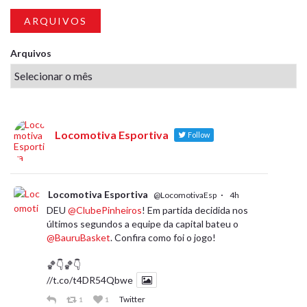
ARQUIVOS
Arquivos
Locomotiva Esportiva
Follow
Locomotiva Esportiva
·
@LocomotivaEsp
4h
DEU
@ClubePinheiros
! Em partida decidida nos
últimos segundos a equipe da capital bateu o
@BauruBasket
. Confira como foi o jogo!
🏀👇🏀👇
//t.co/t4DR54Qbwe
Twitter
1
1