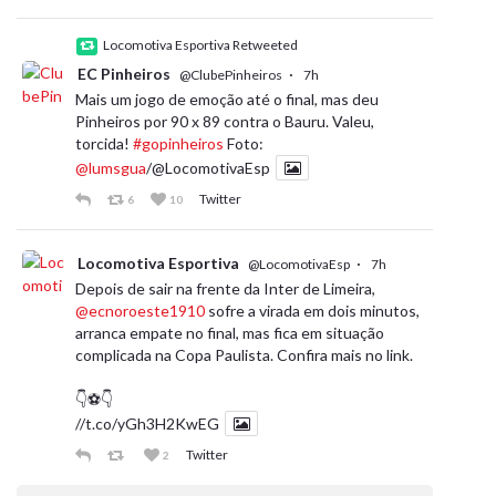
Locomotiva Esportiva Retweeted
EC Pinheiros
·
@ClubePinheiros
7h
Mais um jogo de emoção até o final, mas deu
Pinheiros por 90 x 89 contra o Bauru. Valeu,
torcida!
#gopinheiros
Foto:
@lumsgua
/@LocomotivaEsp
Twitter
6
10
Locomotiva Esportiva
·
@LocomotivaEsp
7h
Depois de sair na frente da Inter de Limeira,
@ecnoroeste1910
sofre a virada em dois minutos,
arranca empate no final, mas fica em situação
complicada na Copa Paulista. Confira mais no link.
👇⚽️👇
//t.co/yGh3H2KwEG
Twitter
2