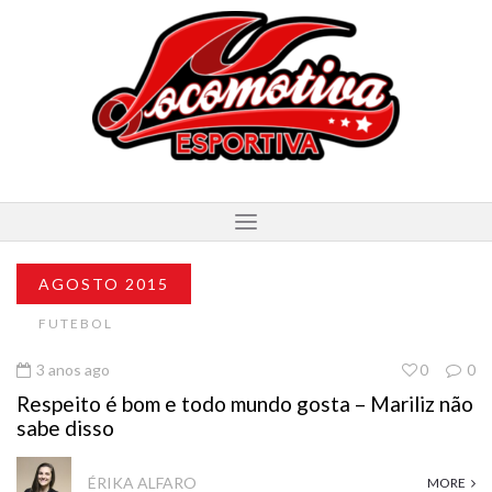
AGOSTO 2015
FUTEBOL
3 anos ago
0
0
Respeito é bom e todo mundo gosta – Mariliz não
sabe disso
ÉRIKA ALFARO
MORE