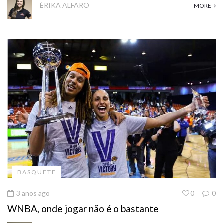
ÉRIKA ALFARO
MORE
BASQUETE
3 anos ago
0
0
WNBA, onde jogar não é o bastante