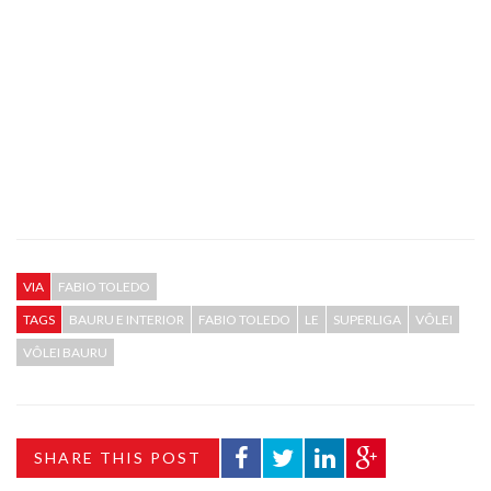
VIA
FABIO TOLEDO
TAGS
BAURU E INTERIOR
FABIO TOLEDO
LE
SUPERLIGA
VÔLEI
VÔLEI BAURU
SHARE THIS POST