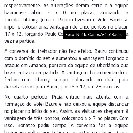
respectivamente. As alterações deram certo e a equipe
bauruense abriu 3 x 0 no placar, animando a
torcida. Tifanny, Juma e Palacio fizeram o Vôlei Bauru se
impor e colocar uma vantagem de cinco pontos no placar,
17 x 12, forçando Paulo Coco a pedir tempo pela primeira
Foto: Neide Carlos/Vôlei Bauru
vez na partida.
A conversa do treinador não fez efeito, Bauru continuou
com o domínio do set e aumentou a vantagem forçando o
ataque em Amanda, ponteira da equipe de Uberlândia que
havia entrado na partida. A vantagem foi aumentando e
fechou com Tifanny, sempre colocando no chão, para
decretar o set para Bauru, por 25 x 17, em 28 minutos.
No quarto período, Praia entrou mais atenta com a
formação do Vôlei Bauru e não deixou a equipe distanciar
no placar no início do set. Assim, as visitantes chegaram à
vantagem de três pontos, colocando 4 x 7 no placar. Com
isso, Bonatto pediu tempo. A conversa fez a equipe
bauruense voltar aos trilhos e encostar no placar. O jogo