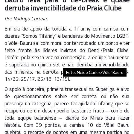
derruba invencibilidade do Praia Clube
Por Rodrigo Correia
Em dia de apoio da torcida à Tifanny com camisa com
dizeres “Somos Tifanny” e bandeiras do Movimento LGBT,
o Vôlei Bauru sai com moral por ter roubado um ponto e ter
feito frente às líderes invictas do Dentil/Praia Clube.
Porém, pela sexta vez na competição, a equipe bauruense
é superada no quinto set e não derruba a invencibilidade
das mineiras, na derrota por 3 a 2 (parciais em 20/25,
Foto: Neide Carlos/Vôlei Bauru
14/25, 25/17, 25/18, 13/15).
O apoio à ponteira, primeira transexual na Superliga e alvo
de questionamentos sobre ser correta ou não sua
presença na categoria, parece ter ajudado Tifanny, que se
recuperou de um desempenho bastante fraco – como de
toda equipe bauruense – diante do Minas para fazer
história. Com 39 pontos, a camisa 10 do Vôlei Bauru
quebrou o recorde de pontos em uma mesma partida no