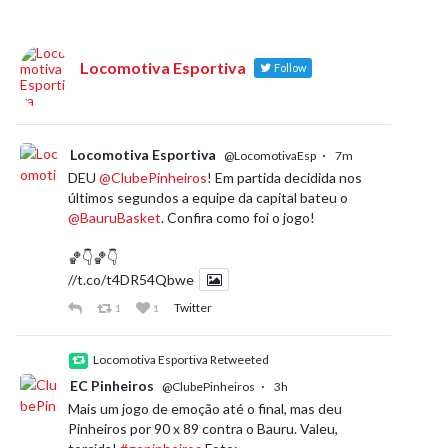
Locomotiva Esportiva
Follow
Locomotiva Esportiva
·
@LocomotivaEsp
7m
DEU
@ClubePinheiros
! Em partida decidida nos
últimos segundos a equipe da capital bateu o
@BauruBasket
. Confira como foi o jogo!
🏀👇🏀👇
//t.co/t4DR54Qbwe
Twitter
1
1
Locomotiva Esportiva Retweeted
EC Pinheiros
·
@ClubePinheiros
3h
Mais um jogo de emoção até o final, mas deu
Pinheiros por 90 x 89 contra o Bauru. Valeu,