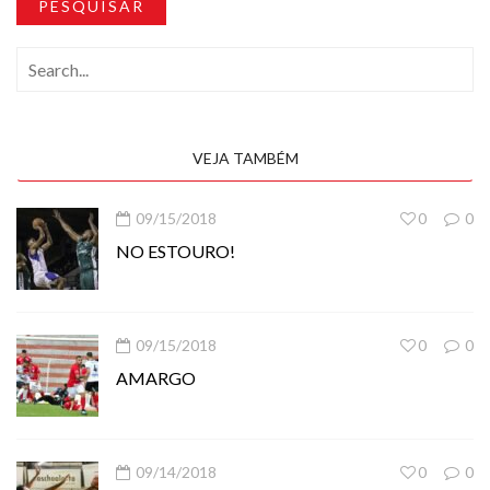
PESQUISAR
VEJA TAMBÉM
09/15/2018
0
0
NO ESTOURO!
09/15/2018
0
0
AMARGO
09/14/2018
0
0