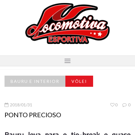
BAURU E INTERIOR
VÔLEI
2018/01/31
0
0
PONTO PRECIOSO
Bauru leva para o tie-break e quase