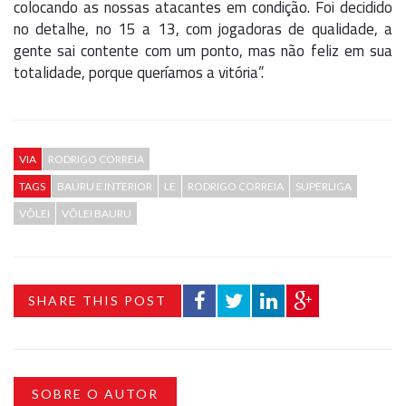
colocando as nossas atacantes em condição. Foi decidido
no detalhe, no 15 a 13, com jogadoras de qualidade, a
gente sai contente com um ponto, mas não feliz em sua
totalidade, porque queríamos a vitória”.
VIA
RODRIGO CORREIA
TAGS
BAURU E INTERIOR
LE
RODRIGO CORREIA
SUPERLIGA
VÔLEI
VÔLEI BAURU
SHARE THIS POST
SOBRE O AUTOR