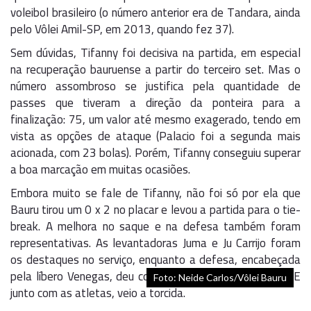
voleibol brasileiro (o número anterior era de Tandara, ainda
pelo Vôlei Amil-SP, em 2013, quando fez 37).
Sem dúvidas, Tifanny foi decisiva na partida, em especial
na recuperação bauruense a partir do terceiro set. Mas o
número assombroso se justifica pela quantidade de
passes que tiveram a direção da ponteira para a
finalização: 75, um valor até mesmo exagerado, tendo em
vista as opções de ataque (Palacio foi a segunda mais
acionada, com 23 bolas). Porém, Tifanny conseguiu superar
a boa marcação em muitas ocasiões.
Embora muito se fale de Tifanny, não foi só por ela que
Bauru tirou um 0 x 2 no placar e levou a partida para o tie-
break. A melhora no saque e na defesa também foram
representativas. As levantadoras Juma e Ju Carrijo foram
os destaques no serviço, enquanto a defesa, encabeçada
pela líbero Venegas, deu condições para o time crescer. E
Foto: Neide Carlos/Vôlei Bauru
junto com as atletas, veio a torcida.