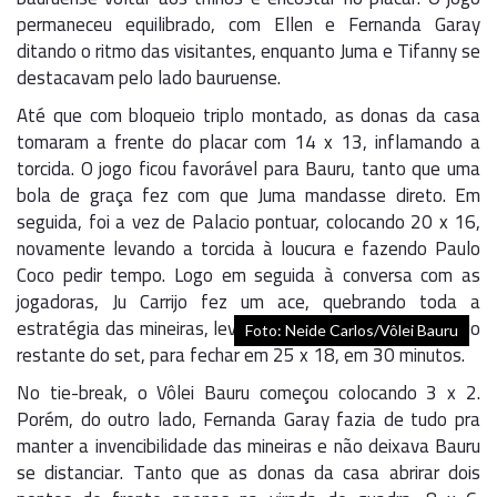
permaneceu equilibrado, com Ellen e Fernanda Garay
ditando o ritmo das visitantes, enquanto Juma e Tifanny se
destacavam pelo lado bauruense.
Até que com bloqueio triplo montado, as donas da casa
tomaram a frente do placar com 14 x 13, inflamando a
torcida. O jogo ficou favorável para Bauru, tanto que uma
bola de graça fez com que Juma mandasse direto. Em
seguida, foi a vez de Palacio pontuar, colocando 20 x 16,
novamente levando a torcida à loucura e fazendo Paulo
Coco pedir tempo. Logo em seguida à conversa com as
jogadoras, Ju Carrijo fez um ace, quebrando toda a
estratégia das mineiras, levando Bauru a ter o controle do
Foto: Neide Carlos/Vôlei Bauru
restante do set, para fechar em 25 x 18, em 30 minutos.
No tie-break, o Vôlei Bauru começou colocando 3 x 2.
Porém, do outro lado, Fernanda Garay fazia de tudo pra
manter a invencibilidade das mineiras e não deixava Bauru
se distanciar. Tanto que as donas da casa abrirar dois