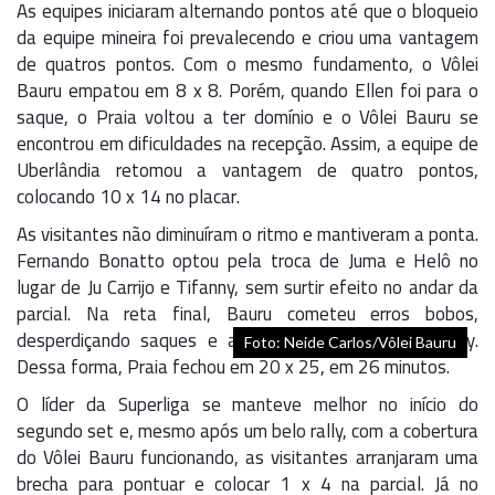
As equipes iniciaram alternando pontos até que o bloqueio
da equipe mineira foi prevalecendo e criou uma vantagem
de quatros pontos. Com o mesmo fundamento, o Vôlei
Bauru empatou em 8 x 8. Porém, quando Ellen foi para o
saque, o Praia voltou a ter domínio e o Vôlei Bauru se
encontrou em dificuldades na recepção. Assim, a equipe de
Uberlândia retomou a vantagem de quatro pontos,
colocando 10 x 14 no placar.
As visitantes não diminuíram o ritmo e mantiveram a ponta.
Fernando Bonatto optou pela troca de Juma e Helô no
lugar de Ju Carrijo e Tifanny, sem surtir efeito no andar da
parcial. Na reta final, Bauru cometeu erros bobos,
desperdiçando saques e até dois toques com Tifanny.
Foto: Neide Carlos/Vôlei Bauru
Dessa forma, Praia fechou em 20 x 25, em 26 minutos.
O líder da Superliga se manteve melhor no início do
segundo set e, mesmo após um belo rally, com a cobertura
do Vôlei Bauru funcionando, as visitantes arranjaram uma
brecha para pontuar e colocar 1 x 4 na parcial. Já no