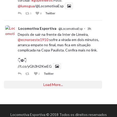
torcida!
#gopinheiros
Foto:
@lumsgua
/@LocomotivaEsp
Twitter
5
8
Locomotiva Esportiva
·
@LocomotivaEsp
3h
Depois de sair na frente da Inter de Limeira,
@ecnoroeste1910
sofre a virada em dois minutos,
arranca empate no final, mas fica em situação
complicada na Copa Paulista. Confira mais no link.
👇⚽️👇
//t.co/yGh3H2KwEG
Twitter
2
Load More...
Locomotiva Esportiva © 2018 Todos os direitos reservados