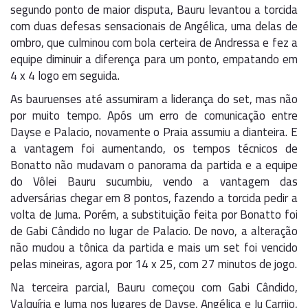
segundo ponto de maior disputa, Bauru levantou a torcida
com duas defesas sensacionais de Angélica, uma delas de
ombro, que culminou com bola certeira de Andressa e fez a
equipe diminuir a diferença para um ponto, empatando em
4 x 4 logo em seguida.
As bauruenses até assumiram a liderança do set, mas não
por muito tempo. Após um erro de comunicação entre
Dayse e Palacio, novamente o Praia assumiu a dianteira. E
a vantagem foi aumentando, os tempos técnicos de
Bonatto não mudavam o panorama da partida e a equipe
do Vôlei Bauru sucumbiu, vendo a vantagem das
adversárias chegar em 8 pontos, fazendo a torcida pedir a
volta de Juma. Porém, a substituição feita por Bonatto foi
de Gabi Cândido no lugar de Palacio. De novo, a alteração
não mudou a tônica da partida e mais um set foi vencido
pelas mineiras, agora por 14 x 25, com 27 minutos de jogo.
Na terceira parcial, Bauru começou com Gabi Cândido,
Valquíria e Juma nos lugares de Dayse, Angélica e Ju Carrijo,