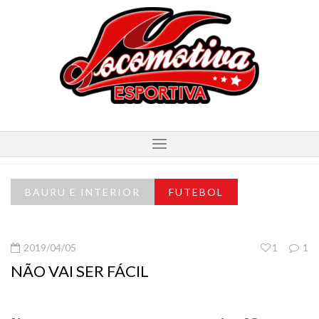
BAURU E INTERIOR
FUTEBOL
2019/04/05
1
1
NÃO VAI SER FÁCIL