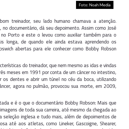
Foto: Noah Media
om treinador, seu lado humano chamava a atenção.
, no documentário, dá seu depoimento. Assim como José
y no Porto e este o levou como auxiliar também para o
is longa, de quando ele ainda estava aprendendo os
 Ipswich abertas para ele conhecer como Bobby Robson
terísticas do treinador, que nem mesmo as idas e vindas
rês meses em 1991 por conta de um câncer no intestino,
 os dentes e abrir um túnel no céu da boca, utilizando
âncer, agora no pulmão, provocou sua morte, em 2009,
ntada e é o que o documentário Bobby Robson: Mais que
imagens de toda sua carreira, até mesmo da chegada ao
a seleção inglesa e tudo mais, além de depoimentos de
osa até aos atletas, como Lineker, Gascoigne, Shearer,