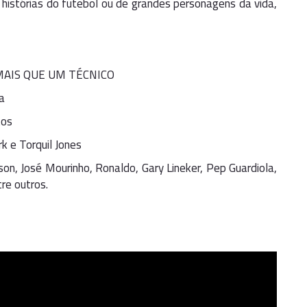
histórias do futebol ou de grandes personagens da vida,
MAIS QUE UM TÉCNICO
a
tos
rk e Torquil Jones
on, José Mourinho, Ronaldo, Gary Lineker, Pep Guardiola,
re outros.