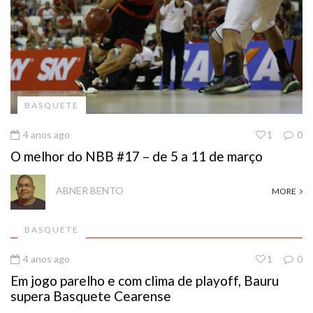
BASQUETE
4 anos ago
1
0
O melhor do NBB #17 – de 5 a 11 de março
ABNER BENTO
MORE
BASQUETE
4 anos ago
1
0
Em jogo parelho e com clima de playoff, Bauru
supera Basquete Cearense