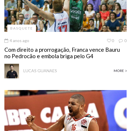
BASQUETE
4 anos ago
0
0
Com direito a prorrogação, Franca vence Bauru
no Pedrocão e embola briga pelo G4
LUCAS GUANAES
MORE