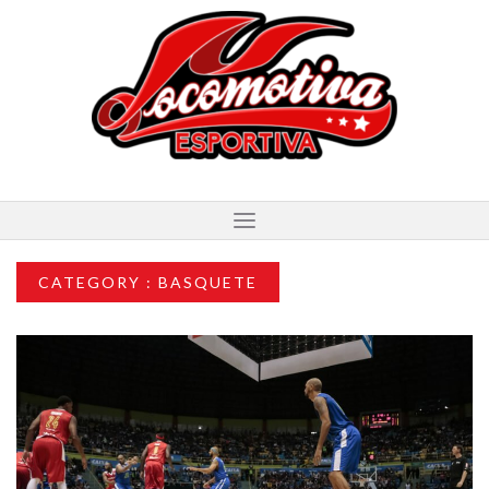
CATEGORY : BASQUETE