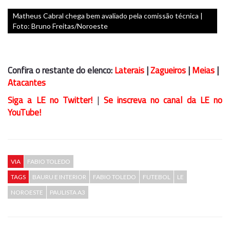
Matheus Cabral chega bem avaliado pela comissão técnica |
Foto: Bruno Freitas/Noroeste
Confira o restante do elenco:
Laterais
|
Zagueiros
|
Meias
|
Atacantes
Siga a LE no Twitter!
|
Se inscreva no canal da LE no
YouTube!
VIA
FABIO TOLEDO
TAGS
BAURU E INTERIOR
FABIO TOLEDO
FUTEBOL
LE
NOROESTE
PAULISTA A3