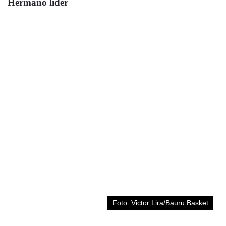
Hermano líder
Foto: Victor Lira/Bauru Basket