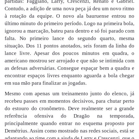
partidas: Faggiano, Larry, Crescenzi, Renato e Gabriel.
Contudo, a adição de uma nova peça já deu um novo ritmo
à rotação da equipe. O novo ala bauruense entrou no
último minuto do primeiro período. Logo na primeira bola,
ignorou a marcação, bateu para dentro e só foi parado com
falta. No primeiro lance do segundo quarto, mesma
situação. Dos 11 pontos anotados, seis foram da linha do
lance livre. Apesar dos poucos minutos em quadra, o
americano mostrou ser arrojado e que não se intimida com
as defesas adversárias. Consegue espaçar bem a quadra e
encontrar espaços livres enquanto aguarda a bola chegar
em sua mão para finalizar as jogadas.
Mesmo com apenas um treinamento junto do elenco, já
recebeu passes em momentos decisivos, para chutar perto
do estouro do cronômetro. Deve realmente ser a grande
referência ofensiva do Dragão na temporada,
principalmente quando entrar no esquema proposto por
Demétrius. Assim como mostrado nas redes sociais, está se
adaptando ao time com a ajuda de Larry e Crescenzi, que o