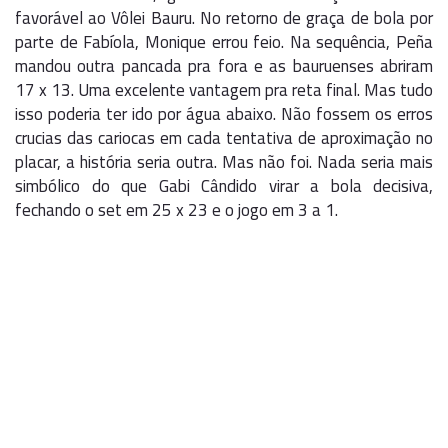
favorável ao Vôlei Bauru. No retorno de graça de bola por
parte de Fabíola, Monique errou feio. Na sequência, Peña
mandou outra pancada pra fora e as bauruenses abriram
17 x 13. Uma excelente vantagem pra reta final. Mas tudo
isso poderia ter ido por água abaixo. Não fossem os erros
crucias das cariocas em cada tentativa de aproximação no
placar, a história seria outra. Mas não foi. Nada seria mais
simbólico do que Gabi Cândido virar a bola decisiva,
fechando o set em 25 x 23 e o jogo em 3 a 1.