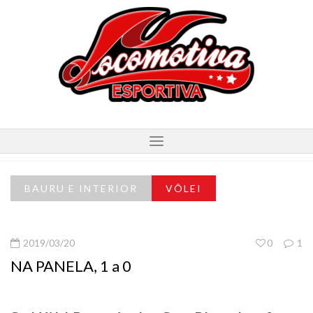
BAURU E INTERIOR
VÔLEI
2019/03/20
0
1
NA PANELA, 1 a 0