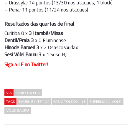
– Drussyla: 14 pontos (13/30 nos ataques, 1 block)
– Peña: 11 pontos (11/24 nos ataques)
Resultados das quartas de final
Curitiba 0 x
3 Itambé/Minas
Dentil/Praia 3
x 0 Fluminense
Hinode Barueri 3
x 2 Osasco/Audax
Sesi Vôlei Bauru 3
x 1 Sesc-RJ
Siga a LE no Twitter!
VIA
FABIO TOLEDO
TAGS
BAURU E INTERIOR
FABIO TOLEDO
LE
SUPERLIGA
VÔLEI
VÔLEI BAURU