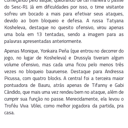
Começando pelo saque, quebrando de tal maneira o passe
do Sesc-RJ. Já em dificuldades por isso, o time visitante
sofreu um bocado a mais para efetivar seus ataques,
devido ao bom bloqueio e defesa. A russa Tatyana
Kosheleva, destaque no quesito ofensivo, virou apenas
uma bola em 13 tentadas, sendo a imagem para as
palavras apresentadas anteriormente.
Apenas Monique, Yonkaira Peña (que entrou no decorrer do
jogo, no lugar de Kosheleva) e Drussyla tiveram algum
volume ofensivo, mas cada uma ficou pelo menos três
vezes no bloqueio bauruense. Destaque para Andressa
Picussa, com quatro blocks. A central foi a terceira maior
pontuadora de Bauru, atrás apenas de Tifanny e Gabi
Cândido, que mais uma vez rendeu bem no ataque, além de
cumprir sua função no passe. Merecidamente, ela levou o
Troféu Viva Vôlei, como melhor jogadora da partida, pra
casa.