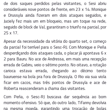
de dois saques perdidos pelas visitantes, o Sesi abriu
consideráveis nove pontos de frente, em 23 x 14. Monique
e Drussyla ainda fizeram em dois ataques seguidos, e
Juciely fez mais um em bloqueio, mas um toque na rede,
seguido de block de Val, garantiram o triunfo na parcial, por
25 x 17.
Apesar da necessidade da vitória do quarto set, o começo
da parcial foi terrível para o Sesc-RJ. Com Monique e Peña
desperdiçando dois ataques cada, o placar já apontava 6 x
2 para Bauru. No ace de Andressa, em mais uma recepção
errada de Gabiru, veio o sétimo ponto. No oitavo, a rotação
carioca estava errada, chegando ao décimo tento
bauruense na bola pra fora de Drussyla. O Rio via sua viola
ficar em cacos, mas três pontos de Drussyla e ace de
Roberta reascenderam a chama das visitantes.
Com Peña, o Sesc-RJ buscava dar sequência ao bom
momento ofensivo. Só que, do outro lado, Tifanny devolvia
na mesma moeda, garantindo uma trocação de bolas