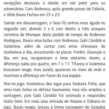
recepções decisivas e dando um set point para as
adversárias. Com Andressa, após grande passe de Fabíola,
o Vôlei Bauru fechou em 25 x 23.
Saindo em desvantagem, o Sesc-RJ entrou mais ligado no
segundo set, abrindo 2 x 6 com direito a três ataques
certeiros de Monique. Após pedido de tempo de Anderson
Rodrigues, Bauru virou bolas com Andressa, Gabi Cândido e
Valentina, além de contar com erros ofensivos de
Kosheleva e Bia, encostando no placar. Porém, Drussyla e
Bia, em ace, recuperaram o time visitante. Assim, a
diferença subiu pra quatro, em 7 x 11. Tifanny e Valentina
buscaram reagir, mas Juciely apareceu no meio de rede e
manteve a diferença em favor da sua equipe.
Mal no jogo, Kosheleva deu lugar para Yonkaira Peña, que
virou mais bolas na defesa bauruense, mas não ampliou a
vantagem, pois Gabi Cândido foi acionada e respondeu
muito bem. Em mais uma entrada de Naiane e Edinara no
jogo, Bauru reagiu. Graças à ótima passagem de Valquíria