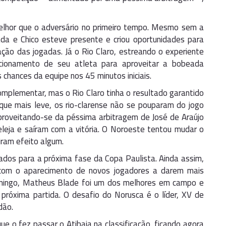
elhor que o adversário no primeiro tempo. Mesmo sem a
ada e Chico esteve presente e criou oportunidades para
ção das jogadas. Já o Rio Claro, estreando o experiente
cionamento de seu atleta para aproveitar a bobeada
chances da equipe nos 45 minutos iniciais.
omplementar, mas o Rio Claro tinha o resultado garantido
que mais leve, os rio-clarense não se pouparam do jogo
Aproveitando-se da péssima arbitragem de José de Araújo
eleja e saíram com a vitória. O Noroeste tentou mudar o
iram efeito algum.
ados para a próxima fase da Copa Paulista. Ainda assim,
 com o aparecimento de novos jogadores a darem mais
omingo, Matheus Blade foi um dos melhores em campo e
próxima partida. O desafio do Norusca é o líder, XV de
dão.
ue o fez passar o Atibaia na classificação, ficando agora