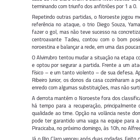
terminando com triunfo dos anfitriões por 1 a 0.
Repetindo outras partidas, o Noroeste jogou m
referência no ataque, o trio Diego Souza, Yam
fazer o gol, mas não teve sucesso na concretiza
centroavante Tadeu, contou com o bom posi
noroestina e balançar a rede, em uma das poucas 
O Alvirrubro tentou mudar a situação na etapa c
e optou por segurar a partida. Frente a um ata
físico – e um tanto violento – de sua defesa. 
Ribeiro Junior, os donos da casa cozinharam a p
enredo com algumas substituições, mas não surt
A derrota mantém o Noroeste fora dos classific
há tempo para a recuperação, principalmente
qualidade ao time. Opção na volância neste d
pode ter garantido uma vaga na equipe para a 
Piracicaba, no próximo domingo, às 10h, no Alfre
Já o Rio Claro venceu após duas rodadas. Feito q