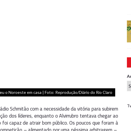
A
eu o Noroeste em casa | Foto: Reprodução/Diário do Rio Claro
T
dio Schmitão com a necessidade da vitória para subirem
ação dos líderes, enquanto o Alvirrubro tentava chegar ao
 foi capaz de atrair bom público. Os poucos que foram à
a competição – alimentado por uma péssima arbitragem –,