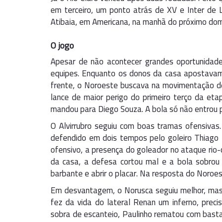
em terceiro, um ponto atrás de XV e Inter de 
Atibaia, em Americana, na manhã do próximo dom
O jogo
Apesar de não acontecer grandes oportunidades
equipes. Enquanto os donos da casa apostavam
frente, o Noroeste buscava na movimentação de
lance de maior perigo do primeiro terço da eta
mandou para Diego Souza. A bola só não entrou p
O Alvirrubro seguiu com boas tramas ofensivas.
defendido em dois tempos pelo goleiro Thiago
ofensivo, a presença do goleador no ataque rio-
da casa, a defesa cortou mal e a bola sobrou
barbante e abrir o placar. Na resposta do Noroest
Em desvantagem, o Norusca seguiu melhor, mas 
fez da vida do lateral Renan um inferno, preci
sobra de escanteio, Paulinho rematou com bastan