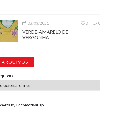
03/03/2021
0
0
VERDE-AMARELO DE
VERGONHA
ARQUIVOS
rquivos
weets by LocomotivaEsp