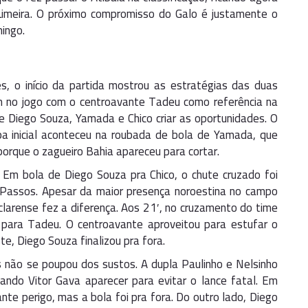
Limeira. O próximo compromisso do Galo é justamente o
ingo.
, o início da partida mostrou as estratégias das duas
 no jogo com o centroavante Tadeu como referência na
 Diego Souza, Yamada e Chico criar as oportunidades. O
pa inicial aconteceu na roubada de bola de Yamada, que
orque o zagueiro Bahia apareceu para cortar.
 Em bola de Diego Souza pra Chico, o chute cruzado foi
 Passos. Apesar da maior presença noroestina no campo
clarense fez a diferença. Aos 21′, no cruzamento do time
 para Tadeu. O centroavante aproveitou para estufar o
e, Diego Souza finalizou pra fora.
não se poupou dos sustos. A dupla Paulinho e Nelsinho
sando Vitor Gava aparecer para evitar o lance fatal. Em
te perigo, mas a bola foi pra fora. Do outro lado, Diego