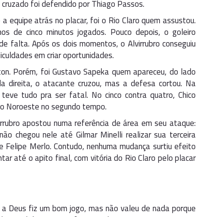
cruzado foi defendido por Thiago Passos.
 equipe atrás no placar, foi o Rio Claro quem assustou.
os de cinco minutos jogados. Pouco depois, o goleiro
e falta. Após os dois momentos, o Alvirrubro conseguiu
ficuldades em criar oportunidades.
ton. Porém, foi Gustavo Sapeka quem apareceu, do lado
ela direita, o atacante cruzou, mas a defesa cortou. Na
teve tudo pra ser fatal. No cinco contra quatro, Chico
 do Noroeste no segundo tempo.
virrubro apostou numa referência de área em seu ataque:
ão chegou nele até Gilmar Minelli realizar sua terceira
de Felipe Merlo. Contudo, nenhuma mudança surtiu efeito
r até o apito final, com vitória do Rio Claro pelo placar
 a Deus fiz um bom jogo, mas não valeu de nada porque