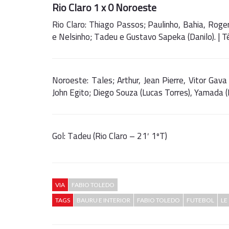
Rio Claro 1 x 0 Noroeste
Rio Claro: Thiago Passos; Paulinho, Bahia, Roger
e Nelsinho; Tadeu e Gustavo Sapeka (Danilo). | Té
Noroeste: Tales; Arthur, Jean Pierre, Vitor Gav
John Egito; Diego Souza (Lucas Torres), Yamada (Ev
Gol: Tadeu (Rio Claro – 21′ 1ºT)
VIA
FABIO TOLEDO
TAGS
BAURU E INTERIOR
FABIO TOLEDO
FUTEBOL
LE