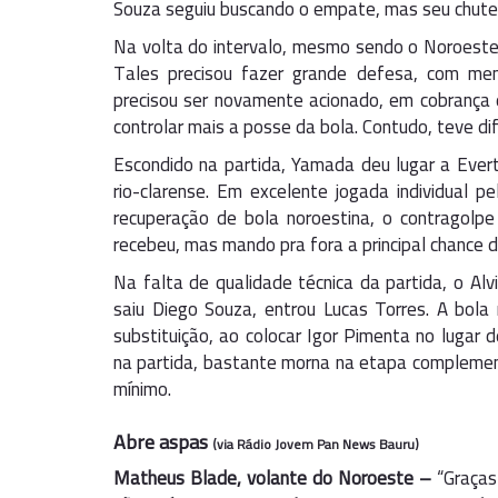
Souza seguiu buscando o empate, mas seu chute 
Na volta do intervalo, mesmo sendo o Noroeste a
Tales precisou fazer grande defesa, com men
precisou ser novamente acionado, em cobrança d
controlar mais a posse da bola. Contudo, teve di
Escondido na partida, Yamada deu lugar a Ever
rio-clarense. Em excelente jogada individual p
recuperação de bola noroestina, o contragolpe 
recebeu, mas mando pra fora a principal chance
Na falta de qualidade técnica da partida, o Al
saiu Diego Souza, entrou Lucas Torres. A bola n
substituição, ao colocar Igor Pimenta no lugar 
na partida, bastante morna na etapa complementa
mínimo.
Abre aspas
(via Rádio Jovem Pan News Bauru)
Matheus Blade, volante do Noroeste –
“Graças