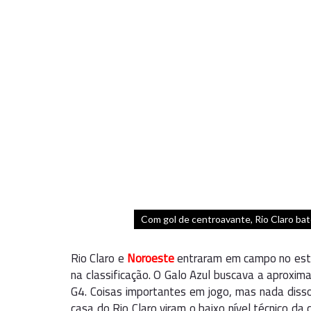
Com gol de centroavante, Rio Claro bat
Rio Claro e
Noroeste
entraram em campo no está
na classificação. O Galo Azul buscava a aproxim
G4. Coisas importantes em jogo, mas nada disso
casa do Rio Claro viram o baixo nível técnico d