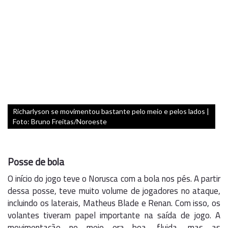
Richarlyson se movimentou bastante pelo meio e pelos lados |
Foto: Bruno Freitas/Noroeste
Posse de bola
O início do jogo teve o Norusca com a bola nos pés. A partir
dessa posse, teve muito volume de jogadores no ataque,
incluindo os laterais, Matheus Blade e Renan. Com isso, os
volantes tiveram papel importante na saída de jogo. A
movimentação no meio era boa, fluida, mas as