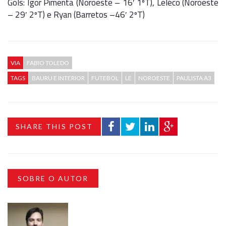
Gols: Igor Pimenta (Noroeste – 16′ 1ºT), Leléco (Noroeste
– 29′ 2ºT) e Ryan (Barretos –46′ 2ºT)
VIA
FABIO TOLEDO
TAGS
BAURU E INTERIOR
FUTEBOL
LE
NOROESTE
PAULISTA A3
SHARE THIS POST
SOBRE O AUTOR