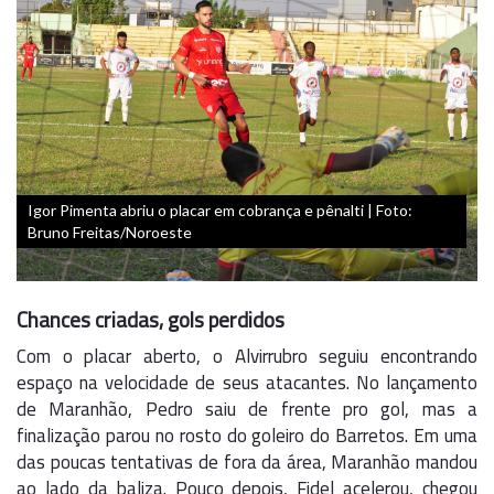
Igor Pimenta abriu o placar em cobrança e pênalti | Foto:
Bruno Freitas/Noroeste
Chances criadas, gols perdidos
Com o placar aberto, o Alvirrubro seguiu encontrando
espaço na velocidade de seus atacantes. No lançamento
de Maranhão, Pedro saiu de frente pro gol, mas a
finalização parou no rosto do goleiro do Barretos. Em uma
das poucas tentativas de fora da área, Maranhão mandou
ao lado da baliza. Pouco depois, Fidel acelerou, chegou