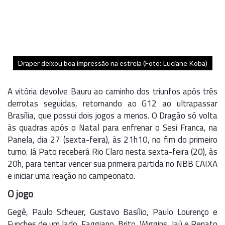
Draper deixou boa impressão na estreia (Foto: Luciane Koba)
A vitória devolve Bauru ao caminho dos triunfos após três
derrotas seguidas, retornando ao G12 ao ultrapassar
Brasília, que possui dois jogos a menos. O Dragão só volta
às quadras após o Natal para enfrenar o Sesi Franca, na
Panela, dia 27 (sexta-feira), às 21h10, no fim do primeiro
turno. Já Pato receberá Rio Claro nesta sexta-feira (20), às
20h, para tentar vencer sua primeira partida no NBB CAIXA
e iniciar uma reação no campeonato.
O jogo
Gegê, Paulo Scheuer, Gustavo Basílio, Paulo Lourenço e
Funches de um lado, Faggiano, Brito, Wiggins, Jaú e Renato