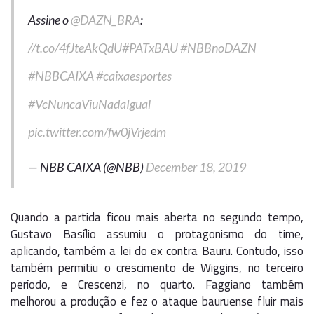
Assine o
@DAZN_BRA
:
//t.co/4fJteAkQdU
#PATxBAU
#NBBnoDAZN
#NBBCAIXA
#caixaesportes
#VcNuncaViuNadaIgual
pic.twitter.com/fw0jVrjedm
— NBB CAIXA (@NBB)
December 18, 2019
Quando a partida ficou mais aberta no segundo tempo,
Gustavo Basílio assumiu o protagonismo do time,
aplicando, também a lei do ex contra Bauru. Contudo, isso
também permitiu o crescimento de Wiggins, no terceiro
período, e Crescenzi, no quarto. Faggiano também
melhorou a produção e fez o ataque bauruense fluir mais