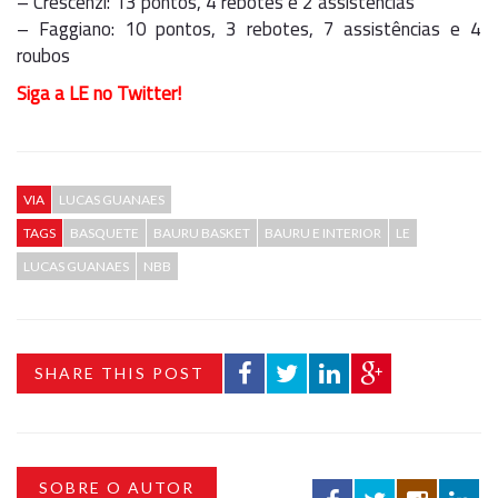
– Crescenzi: 13 pontos, 4 rebotes e 2 assistências
– Faggiano: 10 pontos, 3 rebotes, 7 assistências e 4
roubos
Siga a LE no Twitter!
VIA
LUCAS GUANAES
TAGS
BASQUETE
BAURU BASKET
BAURU E INTERIOR
LE
LUCAS GUANAES
NBB
SHARE THIS POST
SOBRE O AUTOR