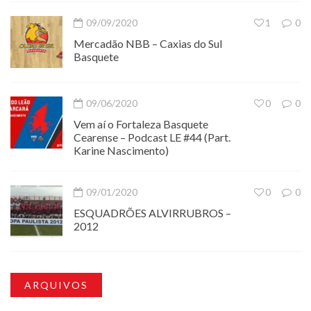
09/09/2020
1
0
Mercadão NBB – Caxias do Sul
Basquete
09/06/2020
0
0
Vem aí o Fortaleza Basquete
Cearense – Podcast LE #44 (Part.
Karine Nascimento)
09/01/2020
0
0
ESQUADRÕES ALVIRRUBROS –
2012
ARQUIVOS