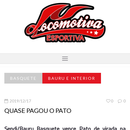
BASQUETE
BAURU E INTERIOR
2019/12/17
0
0
QUASE PAGOU O PATO
Sendi/Bauru Basquete vence Pato de virada na