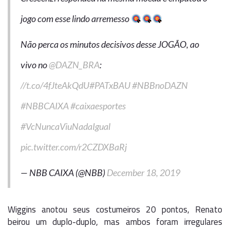
jogo com esse lindo arremesso
Não perca os minutos decisivos desse JOGÃO, ao
vivo no
@DAZN_BRA
:
//t.co/4fJteAkQdU
#PATxBAU
#NBBnoDAZN
#NBBCAIXA
#caixaesportes
#VcNuncaViuNadaIgual
pic.twitter.com/r2CZDXBaRj
— NBB CAIXA (@NBB)
December 18, 2019
Wiggins anotou seus costumeiros 20 pontos, Renato
beirou um duplo-duplo, mas ambos foram irregulares