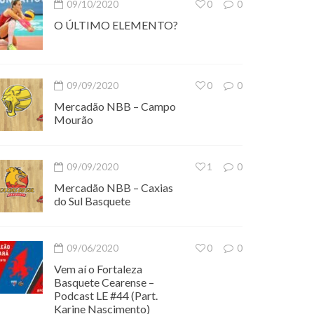
09/10/2020
0
0
O ÚLTIMO ELEMENTO?
09/09/2020
0
0
Mercadão NBB – Campo
Mourão
09/09/2020
1
0
Mercadão NBB – Caxias
do Sul Basquete
09/06/2020
0
0
Vem aí o Fortaleza
Basquete Cearense –
Podcast LE #44 (Part.
Karine Nascimento)