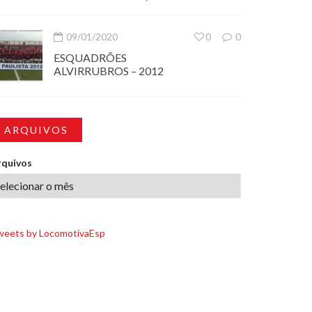
09/01/2020
0
0
ESQUADRÕES
ALVIRRUBROS – 2012
ARQUIVOS
rquivos
weets by LocomotivaEsp