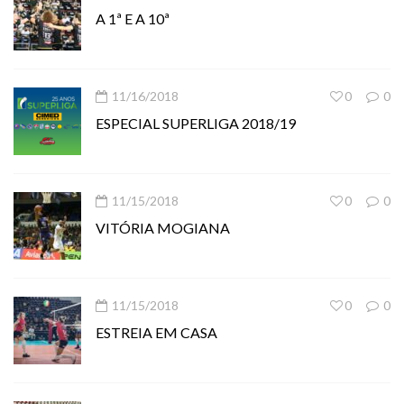
A 1ª E A 10ª
11/16/2018
0
0
ESPECIAL SUPERLIGA 2018/19
11/15/2018
0
0
VITÓRIA MOGIANA
11/15/2018
0
0
ESTREIA EM CASA