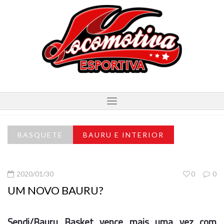
BASQUETE
BAURU E INTERIOR
2020/01/30
0
0
UM NOVO BAURU?
Sendi/Bauru Basket vence mais uma vez com