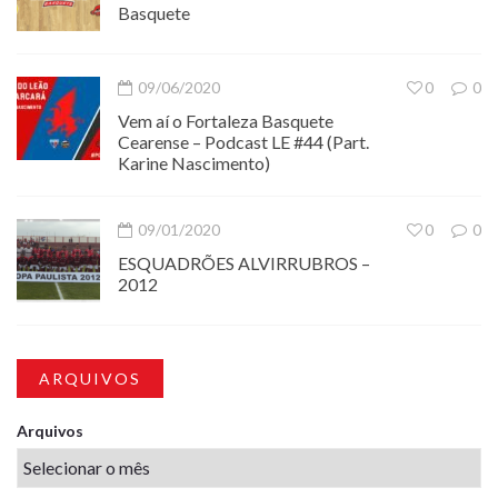
Basquete
09/06/2020
0
0
Vem aí o Fortaleza Basquete
Cearense – Podcast LE #44 (Part.
Karine Nascimento)
09/01/2020
0
0
ESQUADRÕES ALVIRRUBROS –
2012
ARQUIVOS
Arquivos