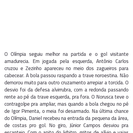
O Olímpia seguiu melhor na partida e o gol visitante
amadurecia. Em jogada pela esquerda, Antônio Carlos
cruzou e Zezinho apareceu no meio dos zagueiros para
cabecear. A bola passou raspando a trave noroestina. Não
demorou muito para outro cruzamento arrepiar a torcida. O
desvio foi da defesa alvirrubra, com a redonda passando
rente ao pé da trave esquerda, pra fora. O Norusca teve o
contragolpe pra ampliar, mas quando a bola chegou no pé
de Igor Pimenta, o meia foi desarmado. Na última chance
do Olímpia, Daniel recebeu na entrada da pequena da área,
de costas pro gol. No giro, Júnior Campos desviou pra
escanteio. Com o apito do árbitro, gritos de alívio e vaias