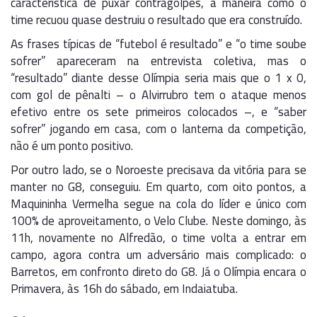
característica de puxar contragolpes, a maneira como o
time recuou quase destruiu o resultado que era construído.
As frases típicas de “futebol é resultado” e “o time soube
sofrer” apareceram na entrevista coletiva, mas o
“resultado” diante desse Olímpia seria mais que o 1 x 0,
com gol de pênalti – o Alvirrubro tem o ataque menos
efetivo entre os sete primeiros colocados –, e “saber
sofrer” jogando em casa, com o lanterna da competição,
não é um ponto positivo.
Por outro lado, se o Noroeste precisava da vitória para se
manter no G8, conseguiu. Em quarto, com oito pontos, a
Maquininha Vermelha segue na cola do líder e único com
100% de aproveitamento, o Velo Clube. Neste domingo, às
11h, novamente no Alfredão, o time volta a entrar em
campo, agora contra um adversário mais complicado: o
Barretos, em confronto direto do G8. Já o Olímpia encara o
Primavera, às 16h do sábado, em Indaiatuba.