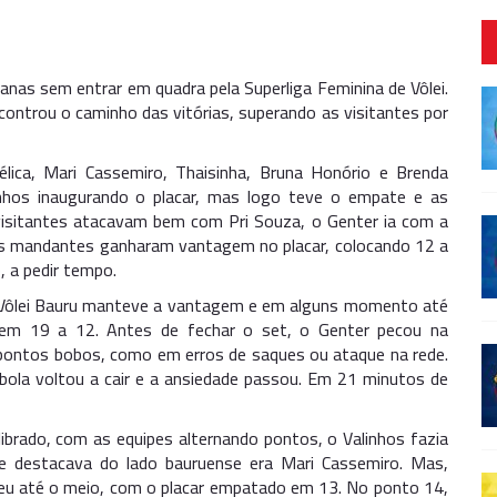
anas sem entrar em quadra pela Superliga Feminina de Vôlei.
controu o caminho das vitórias, superando as visitantes por
ica, Mari Cassemiro, Thaisinha, Bruna Honório e Brenda
alinhos inaugurando o placar, mas logo teve o empate e as
visitantes atacavam bem com Pri Souza, o Genter ia com a
e as mandantes ganharam vantagem no placar, colocando 12 a
, a pedir tempo.
 Vôlei Bauru manteve a vantagem e em alguns momento até
 em 19 a 12. Antes de fechar o set, o Genter pecou na
s pontos bobos, como em erros de saques ou ataque na rede.
ola voltou a cair e a ansiedade passou. Em 21 minutos de
brado, com as equipes alternando pontos, o Valinhos fazia
e destacava do lado bauruense era Mari Cassemiro. Mas,
neceu até o meio, com o placar empatado em 13. No ponto 14,