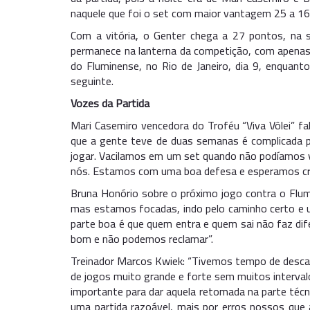
naquele que foi o set com maior vantagem 25 a 1
Com a vitória, o Genter chega a 27 pontos, na s
permanece na lanterna da competição, com apenas
do Fluminense, no Rio de Janeiro, dia 9, enquan
seguinte.
Vozes da Partida
Mari Casemiro vencedora do Troféu “Viva Vôlei” f
que a gente teve de duas semanas é complicada p
jogar. Vacilamos em um set quando não podíamos va
nós. Estamos com uma boa defesa e esperamos cre
Bruna Honório sobre o próximo jogo contra o Flumi
mas estamos focadas, indo pelo caminho certo e un
parte boa é que quem entra e quem sai não faz d
bom e não podemos reclamar”.
Treinador Marcos Kwiek: “Tivemos tempo de desca
de jogos muito grande e forte sem muitos interval
importante para dar aquela retomada na parte técn
uma partida razoável, mais por erros nossos que