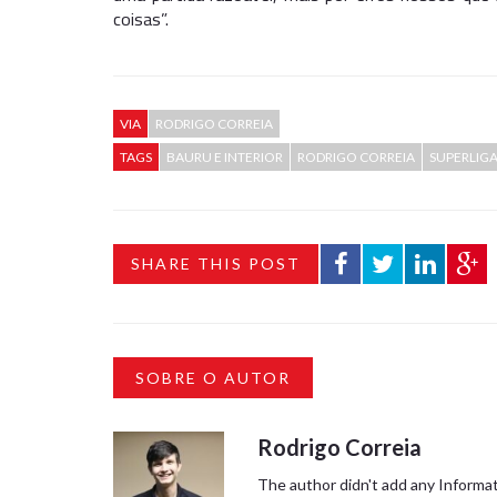
coisas”.
VIA
RODRIGO CORREIA
TAGS
BAURU E INTERIOR
RODRIGO CORREIA
SUPERLIG
SHARE THIS POST
SOBRE O AUTOR
Rodrigo Correia
The author didn't add any Informati