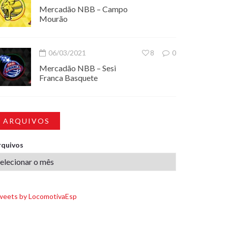
Mercadão NBB – Campo
Mourão
06/03/2021
8
0
Mercadão NBB – Sesi
Franca Basquete
ARQUIVOS
rquivos
weets by LocomotivaEsp