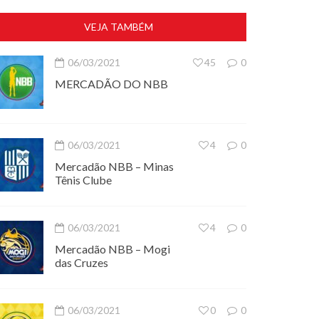
VEJA TAMBÉM
06/03/2021
45
0
MERCADÃO DO NBB
06/03/2021
4
0
Mercadão NBB – Minas
Tênis Clube
06/03/2021
4
0
Mercadão NBB – Mogi
das Cruzes
06/03/2021
0
0