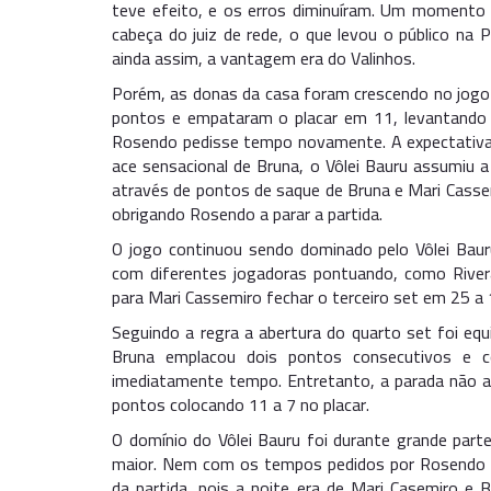
teve efeito, e os erros diminuíram. Um momento de
cabeça do juiz de rede, o que levou o público na
ainda assim, a vantagem era do Valinhos.
Porém, as donas da casa foram crescendo no jogo
pontos e empataram o placar em 11, levantando 
Rosendo pedisse tempo novamente. A expectativa 
ace sensacional de Bruna, o Vôlei Bauru assumiu
através de pontos de saque de Bruna e Mari Casse
obrigando Rosendo a parar a partida.
O jogo continuou sendo dominado pelo Vôlei Baur
com diferentes jogadoras pontuando, como Rivera
para Mari Cassemiro fechar o terceiro set em 25 a
Seguindo a regra a abertura do quarto set foi eq
Bruna emplacou dois pontos consecutivos e c
imediatamente tempo. Entretanto, a parada não 
pontos colocando 11 a 7 no placar.
O domínio do Vôlei Bauru foi durante grande part
maior. Nem com os tempos pedidos por Rosendo 
da partida, pois a noite era de Mari Casemiro e 