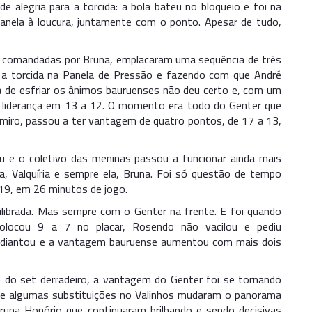
 alegria para a torcida: a bola bateu no bloqueio e foi na
 Panela à loucura, juntamente com o ponto. Apesar de tudo,
 comandadas por Bruna, emplacaram uma sequência de três
a torcida na Panela de Pressão e fazendo com que André
de esfriar os ânimos bauruenses não deu certo e, com um
 a liderança em 13 a 12. O momento era todo do Genter que
miro, passou a ter vantagem de quatro pontos, de 17 a 13,
u e o coletivo das meninas passou a funcionar ainda mais
, Valquíria e sempre ela, Bruna. Foi só questão de tempo
 19, em 26 minutos de jogo.
uilibrada. Mas sempre com o Genter na frente. E foi quando
olocou 9 a 7 no placar, Rosendo não vacilou e pediu
adiantou e a vantagem bauruense aumentou com mais dois
e do set derradeiro, a vantagem do Genter foi se tornando
e algumas substituições no Valinhos mudaram o panorama
Bruna Honório que continuaram brilhando e sendo decisivas