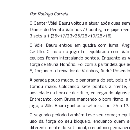
Por Rodrigo Correia
O Genter Vôlei Bauru voltou a atuar após duas sem
Diante do Renata Valinhos / Country, a equipe reen
3 sets a 1 (25×17/23×25/25×19/25×16).
O Vôlei Bauru entrou em quadra com Juma, Angél
Castillo. O início do jogo foi equilibrado com V
equipes foram intercalando pontos. Enquanto as 
força de Bruna Honório. Foi com a partir dela qu
8, forçando o treinador de Valinhos, André Rosendo
A parada pouco mudou o panorama do set, pois o
tornou maior. Colocando sete pontos à frente,
ansiedade na hora de decidi-lo, entregando algun
Entretanto, com Bruna mantendo o bom ritmo, a b
jogo, o Vôlei Bauru ganhou o set inicial por 25 a 17.
O segundo período também teve seu começo equili
uso da força do seu bloqueio, enquanto quem s
diferentemente do set inicial, o equilíbrio perma