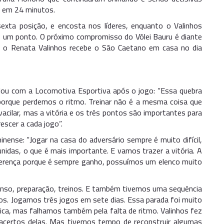
6 em 24 minutos.
exta posição, e encosta nos líderes, enquanto o Valinhos
 um ponto. O próximo compromisso do Vôlei Bauru é diante
to o Renata Valinhos recebe o São Caetano em casa no dia
alou com a Locomotiva Esportiva após o jogo: “Essa quebra
orque perdemos o ritmo. Treinar não é a mesma coisa que
cilar, mas a vitória e os três pontos são importantes para
scer a cada jogo”.
nense: “Jogar na casa do adversário sempre é muito difícil,
idas, o que é mais importante. E vamos trazer a vitória. A
iferença porque é sempre ganho, possuímos um elenco muito
nso, preparação, treinos. E também tivemos uma sequência
os. Jogamos três jogos em sete dias. Essa parada foi muito
ica, mas falhamos também pela falta de ritmo. Valinhos fez
 acertos delas. Mas tivemos tempo de reconstruir algumas