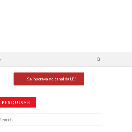
E
Se inscreva no canal da LE!
PESQUISAR