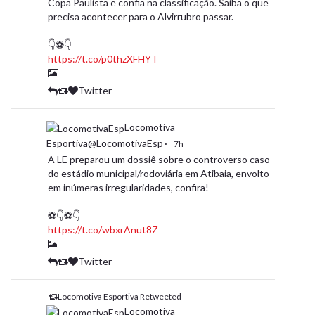
Copa Paulista e confia na classificação. Saiba o que
precisa acontecer para o Alvirrubro passar.
👇⚽️👇
https://t.co/p0thzXFHYT
Twitter
Locomotiva
Esportiva@LocomotivaEsp
·
7h
A LE preparou um dossiê sobre o controverso caso
do estádio municipal/rodoviária em Atibaia, envolto
em inúmeras irregularidades, confira!
⚽👇⚽👇
https://t.co/wbxrAnut8Z
Twitter
Locomotiva Esportiva Retweeted
Locomotiva