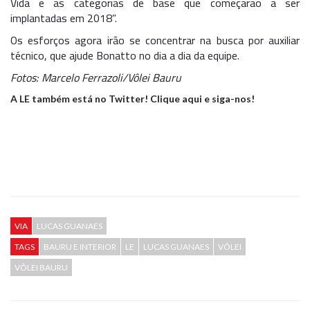
Vida e as categorias de base que começarão a ser
implantadas em 2018”.
Os esforços agora irão se concentrar na busca por auxiliar
técnico, que ajude Bonatto no dia a dia da equipe.
Fotos: Marcelo Ferrazoli/Vôlei Bauru
A LE também está no Twitter! Clique aqui e siga-nos!
VIA
LUCAS GUANAES
TAGS
BAURU E INTERIOR
LE
LUCAS GUANAES
VÔLEI
VÔLEI BAURU