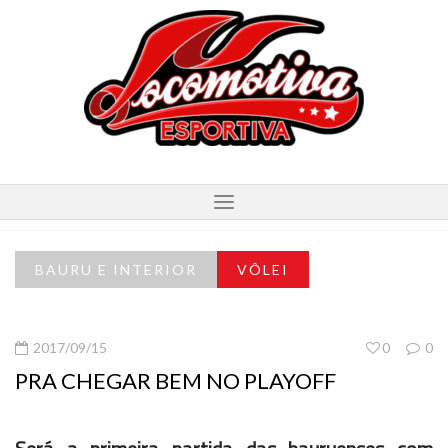
BAURU E INTERIOR
VÔLEI
2017/09/15
0
0
PRA CHEGAR BEM NO PLAYOFF