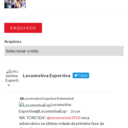
ARQUIVOS
Arquivos
Locomotiva Esportiva
Follow
Locomotiva Esportiva Retweeted
Locomotiva
Esportiva@LocomotivaEsp
·
20 set
NA TORCIDA!
@ecnoroeste1910
seca
adversários na última rodada da primeira fase da