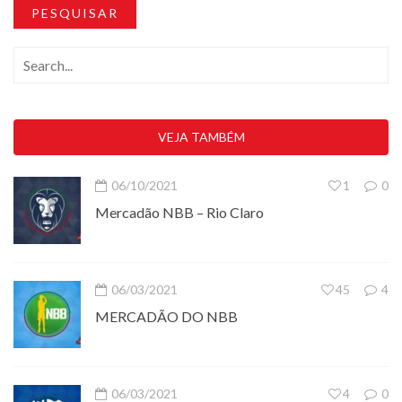
PESQUISAR
VEJA TAMBÉM
06/10/2021
1
0
Mercadão NBB – Rio Claro
06/03/2021
45
4
MERCADÃO DO NBB
06/03/2021
4
0