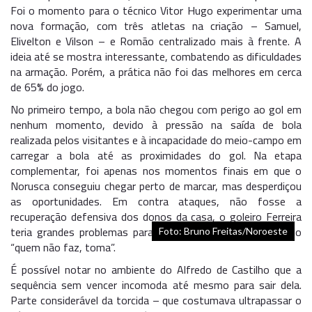
Foi o momento para o técnico Vitor Hugo experimentar uma
nova formação, com três atletas na criação – Samuel,
Elivelton e Vilson – e Romão centralizado mais à frente. A
ideia até se mostra interessante, combatendo as dificuldades
na armação. Porém, a prática não foi das melhores em cerca
de 65% do jogo.
No primeiro tempo, a bola não chegou com perigo ao gol em
nenhum momento, devido à pressão na saída de bola
realizada pelos visitantes e à incapacidade do meio-campo em
carregar a bola até as proximidades do gol. Na etapa
complementar, foi apenas nos momentos finais em que o
Norusca conseguiu chegar perto de marcar, mas desperdiçou
as oportunidades. Em contra ataques, não fosse a
recuperação defensiva dos donos da casa, o goleiro Ferreira
teria grandes problemas para evitar a famosa sentença do
Foto: Bruno Freitas/Noroeste
“quem não faz, toma”.
É possível notar no ambiente do Alfredo de Castilho que a
sequência sem vencer incomoda até mesmo para sair dela.
Parte considerável da torcida – que costumava ultrapassar o