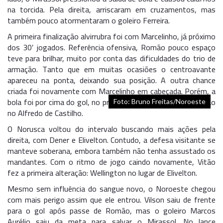
na torcida. Pela direita, arriscaram em cruzamentos, mas
também pouco atormentaram o goleiro Ferreira.
A primeira finalização alvirrubra foi com Marcelinho, já próximo
dos 30′ jogados. Referência ofensiva, Romão pouco espaço
teve para brilhar, muito por conta das dificuldades do trio de
armação. Tanto que em muitas ocasiões o centroavante
apareceu na ponta, deixando sua posição. A outra chance
criada foi novamente com Marcelinho em cabeçada. Porém, a
bola foi por cima do gol, no primeiro tempo de pouca emoção
Foto: Bruno Freitas/Noroeste
no Alfredo de Castilho.
O Norusca voltou do intervalo buscando mais ações pela
direita, com Dener e Elivelton. Contudo, a defesa visitante se
manteve soberana, embora também não tenha assustado os
mandantes. Com o ritmo de jogo caindo novamente, Vitão
fez a primeira alteração: Wellington no lugar de Elivelton.
Mesmo sem influência do sangue novo, o Noroeste chegou
com mais perigo assim que ele entrou. Vilson saiu de frente
para o gol após passe de Romão, mas o goleiro Marcos
Aurélio saiu da meta para salvar o Mirassol. No lance