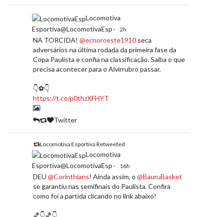
Locomotiva
Esportiva@LocomotivaEsp
·
2h
NA TORCIDA!
@ecnoroeste1910
seca
adversários na última rodada da primeira fase da
Copa Paulista e confia na classificação. Saiba o que
precisa acontecer para o Alvirrubro passar.
👇⚽️👇
https://t.co/p0thzXFHYT
Twitter
Locomotiva Esportiva Retweeted
Locomotiva
Esportiva@LocomotivaEsp
·
16h
DEU
@Corinthians
! Ainda assim, o
@BauruBasket
se garantiu nas semifinais do Paulista. Confira
como foi a partida clicando no link abaixo!
🏀👇🏀👇