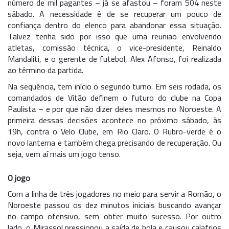
número de mil pagantes – já se afastou – foram 504 neste
sábado. A necessidade é de se recuperar um pouco de
confiança dentro do elenco para abandonar essa situação.
Talvez tenha sido por isso que uma reunião envolvendo
atletas, comissão técnica, o vice-presidente, Reinaldo
Mandaliti, e o gerente de futebol, Alex Afonso, foi realizada
ao término da partida.
Na sequência, tem início o segundo turno. Em seis rodada, os
comandados de Vitão definem o futuro do clube na Copa
Paulista – e por que não dizer deles mesmos no Noroeste. A
primeira dessas decisões acontece no próximo sábado, às
19h, contra o Velo Clube, em Rio Claro. O Rubro-verde é o
novo lanterna e também chega precisando de recuperação. Ou
seja, vem aí mais um jogo tenso.
O jogo
Com a linha de três jogadores no meio para servir a Romão, o
Noroeste passou os dez minutos iniciais buscando avançar
no campo ofensivo, sem obter muito sucesso. Por outro
lado, o Mirassol pressionou a saída de bola e causou calafrios