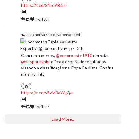
https://t.co/SNreVBi5ki
Twitter
Locomotiva Esportiva Retweeted
Locomotiva
Esportiva@LocomotivaEsp
·
21h
Com um a menos,
@ecnoroeste1910
derrota
@desportivobr
e fica à espera de resultados
visando a classificação na Copa Paulista. Confira
mais no link.
👇⚽️👇
https://t.co/vSvM0aWgQa
Twitter
Load More...