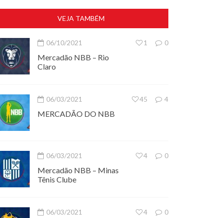
VEJA TAMBÉM
06/10/2021
1
0
Mercadão NBB – Rio
Claro
06/03/2021
45
4
MERCADÃO DO NBB
06/03/2021
4
0
Mercadão NBB – Minas
Tênis Clube
06/03/2021
4
0