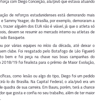
eforça com Diego Conceição, ala/pivô que estava atuando
ização de reforços estadunidenses está demorando mais
, e Sammy Yeager, do Brasília, por exemplo, demoraram a
, trazer alguém dos EUA não é viável, já que o atleta só
pois, devem se resumir ao mercado interno ou atletas de
rrado Basquete.
 por várias equipes no início da década, até deixar o
sem clube. Foi resgatado pelo Botafogo de Léo Figueiró
ito bem e foi peça na chave nas boas campanhas do
2018/19 foi finalista para o prêmio de Maior Evolução,
íficas, como lesão ou algo do tipo, Diego foi um pedido
tirá-lo do Brasília. Na Capital Federal, o ala/pivô era um
 quadra de sua carreira. Em Bauru, porém, terá a chance
dor que gosta e confia no seu trabalho, além de ter maior
.