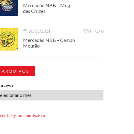
Mercadão NBB – Mogi
das Cruzes
06/03/2021
0
0
Mercadão NBB – Campo
Mourão
ARQUIVOS
rquivos
weets by LocomotivaEsp