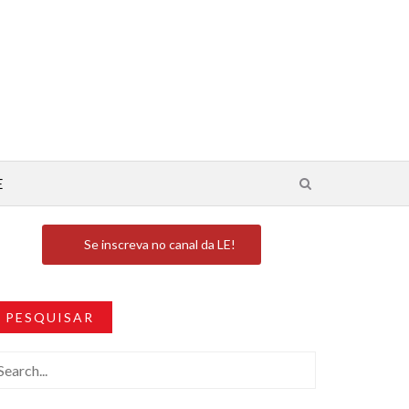
E
Se inscreva no canal da LE!
PESQUISAR