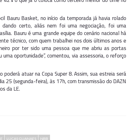
 42% o que já o coloca como terceiro melhor do time no
il Bauru Basket, no início da temporada já havia rolado
 dando certo, aliás nem foi uma negociação, foi uma
sília. Bauru é uma grande equipe do cenário nacional há
nte técnico, com quem trabalhei nos dois últimos anos e
meiro por ter sido uma pessoa que me abriu as portas
 uma oportunidade”, comentou, via assessoria, o reforço
o poderá atuar na Copa Super 8. Assim, sua estreia será
 dia 25 (segunda-feira), às 17h, com transmissão do DAZN
os da LE.
LE
LUCAS GUANAES
NBB