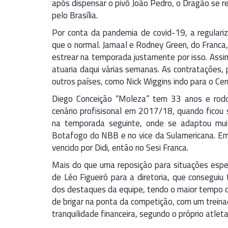
após dispensar o pivô João Pedro, o Dragão se r
pelo Brasília.
Por conta da pandemia de covid-19, a regular
que o normal. Jamaal e Rodney Green, do Franca
estrear na temporada justamente por isso. Assim
atuaria daqui várias semanas. As contratações, 
outros países, como Nick Wiggins indo para o Ce
Diego Conceição “Moleza” tem 33 anos e rodou
cenário profisisonal em 2017/18, quando ficou 
na temporada seguinte, onde se adaptou mu
Botafogo do NBB e no vice da Sulamericana. Em 
vencido por Didi, então no Sesi Franca.
Mais do que uma reposição para situações espec
de Léo Figueiró para a diretoria, que conseguiu 
dos destaques da equipe, tendo o maior tempo de
de brigar na ponta da competição, com um treina
tranquilidade financeira, segundo o próprio atleta