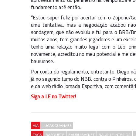
aproveitamento do perímetro na temporada é de
fundamento até então.
“Estou super feliz por acertar com o Zopone/Goc
uma tentativa, mas a negociação acabou não
sondagem, que não evoluiu e fui para o BRB/Bra
muitos anos, tem grandes jogadores e um excele
tenho uma relação muito legal com o Léo, pri
novamente, acreditou no meu potencial e me deu
bauruense.
Por conta do regulamento, entretanto, Diego nã
já no segundo turno do NBB, contra o Pinheiros,
e da web rádio Jornada Esportiva, com comentári
Siga a LE no Twitter!
VIA
LUCAS GUANAES
TAGS
BASQUETE
BAURU BASKET
BAURU E INTERIOR