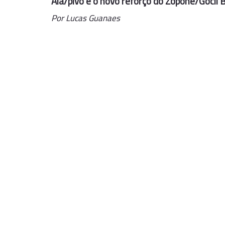
Ala/pivô é o novo reforço do Zopone/Gocil
Por Lucas Guanaes