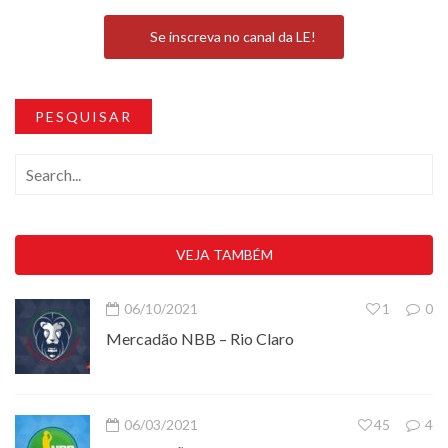
Se inscreva no canal da LE!
PESQUISAR
VEJA TAMBÉM
06/10/2021
1
0
Mercadão NBB – Rio Claro
06/03/2021
45
4