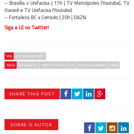
– Brasília x Unifacisa | 17h | TV Metrópoles (Youtube), TV
Itararé e TV Unifacisa (Youtube)
– Fortaleza BC x Cerrado | 20h | DAZN
Siga a LE no Twitter!
VIA
LUCAS GUANAES
TAGS
BASQUETE
FABIO TOLEDO
LE
LUCAS GUANAES
NBB
SHARE THIS POST
SOBRE O AUTOR