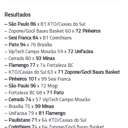
Resultados
– São Paulo 86
x 81 KTO/Caxias do Sul
– Zopone/Gocil Bauru Basket 60 x
72 Pinheiros
– Sesi Franca 84
x 81 Corinthians
– Pato 94
x 76 Brasília
– VipTech Campo Mourão 59 x
72 Unifacisa
– Cerrado 80 x
93 Minas
– Flamengo 77
x 74 Fortaleza BC
– KTO/Caxias do Sul 63 x
71 Zopone/Gocil Bauru Basket
– Pinheiros 101
x 99 Sesi Franca
– São Paulo 96
x 72 Mogi
– Fortaleza BC 68 x
71 Pato
– Cerrado 74
x 57 VipTech Campo Mourão
– Brasília 75 x
99 Minas
– Unifacisa 79 x
81 Flamengo
– Paulistano 71
x 64 KTO/Caxias do Sul
– Corinthians 7
4 x 64 Zopone/Gocil Bauru Basket