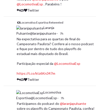
@LocomotivaEsp
. Parabéns !
Twitter
Locomotiva Esportiva Retweeted
Laranja
Pulsante@laranjapulsante
·
7h
Na expectativa para as quartas de final do
Campeonato Paulista? Confere aí o nosso podcast
e fique por dentro de tudo dos playoffs do
estadual mais disputado do Brasil.
Participação especial da
@LocomotivaEsp
https://t.co/ktz6Kn347m
Twitter
Locomotiva
Esportiva@LocomotivaEsp
·
7h
Participamos do podcast do
@laranjapulsante
sobre os playoffs do Campeonato Paulista, confira!