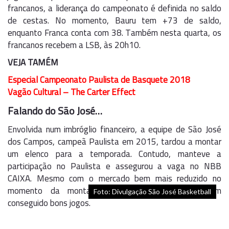
francanos, a liderança do campeonato é definida no saldo
de cestas. No momento, Bauru tem +73 de saldo,
enquanto Franca conta com 38. Também nesta quarta, os
francanos recebem a LSB, às 20h10.
VEJA TAMÉM
Especial Campeonato Paulista de Basquete 2018
Vagão Cultural – The Carter Effect
Falando do São José…
Envolvida num imbróglio financeiro, a equipe de São José
dos Campos, campeã Paulista em 2015, tardou a montar
um elenco para a temporada. Contudo, manteve a
participação no Paulista e assegurou a vaga no NBB
CAIXA. Mesmo com o mercado bem mais reduzido no
momento da montagem do elenco, a Águia tem
Foto: Divulgação São José Basketball
conseguido bons jogos.