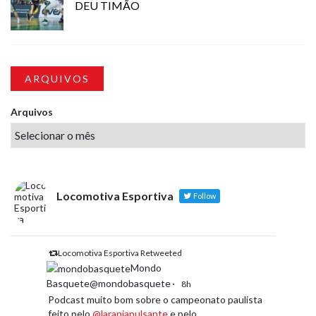
DEU TIMÃO
ARQUIVOS
Arquivos
Locomotiva Esportiva
Follow
Locomotiva Esportiva Retweeted
Mondo
Basquete@mondobasquete
·
8h
Podcast muito bom sobre o campeonato paulista
feito pelo
@laranjapulsante
e pelo