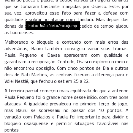
que se tornaram bastante manjadas por Osasco. Este, por
sua vez, aproveitou esse fato para fazer a defesa com
qualidade e sobrar no ataque com Tandara. Mas depois das
donas da casa abrirem 5 a 1, outro pedido de tempo ajudou
Foto: João Neto/Fotojump
as bauruenses.
Melhorando o bloqueio e contando com mais erros das
adversárias, Bauru também conseguiu variar suas tramas.
Paula Pequeno e Dayse apareceram com qualidade e
garantiram a recuperação. Contudo, Osasco explorou o meio e
não encontrou oposição. Com cinco pontos de Bia e outros
dois de Nati Martins, as centrais fizeram a diferença para o
Vôlei Nestlé, que fechou o set em 25 a 22.
A terceira parcial começou mais equilibrada do que a anterior.
Paula Pequeno foi o grande nome desse início, com três bons
ataques. A igualdade prevaleceu no primeiro terço de jogo,
mas Bauru se sobressaiu no passar dos 10 pontos. A
variação com Palacios e Paula foi importante para dividir o
bloqueio osasquense e permitir situações favoráveis nas
pontas.