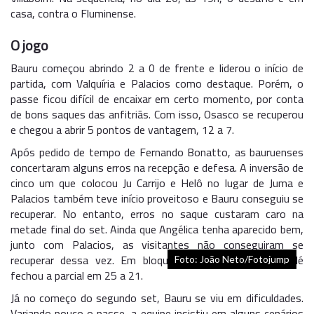
casa, contra o Fluminense.
O jogo
Bauru começou abrindo 2 a 0 de frente e liderou o início de
partida, com Valquíria e Palacios como destaque. Porém, o
passe ficou difícil de encaixar em certo momento, por conta
de bons saques das anfitriãs. Com isso, Osasco se recuperou
e chegou a abrir 5 pontos de vantagem, 12 a 7.
Após pedido de tempo de Fernando Bonatto, as bauruenses
concertaram alguns erros na recepção e defesa. A inversão de
cinco um que colocou Ju Carrijo e Helô no lugar de Juma e
Palacios também teve início proveitoso e Bauru conseguiu se
recuperar. No entanto, erros no saque custaram caro na
metade final do set. Ainda que Angélica tenha aparecido bem,
junto com Palacios, as visitantes não conseguiram se
recuperar dessa vez. Em bloqueio de Bia, o Vôlei Nestlé
Foto: João Neto/Fotojump
fechou a parcial em 25 a 21.
Já no começo do segundo set, Bauru se viu em dificuldades.
Variando pouco o passe, a equipe insistiu em alguns cenários