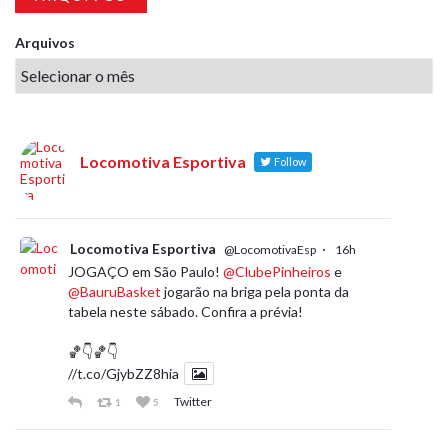
Arquivos
Locomotiva Esportiva
Follow
Locomotiva Esportiva
·
@LocomotivaEsp
16h
JOGAÇO em São Paulo!
@ClubePinheiros
e
@BauruBasket
jogarão na briga pela ponta da
tabela neste sábado. Confira a prévia!
🏀👇🏀👇
//t.co/GjybZZ8hia
Twitter
1
5