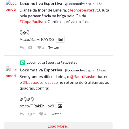
Locomotiva Esportiva
·
@LocomotivaEsp
18h
Diante da Inter de Limeira,
@ecnoroeste1910
luta
pela permanência na briga pelo G4 da
#CopaPaulista
. Confira a prévia no link.
👇⚽️👇
//t.co/3zaHrRAYXG
Twitter
2
Locomotiva Esportiva Retweeted
Locomotiva Esportiva
·
@LocomotivaEsp
14 set
Sem grandes dificuldades, o
@BauruBasket
bateu
o
@basquete_osasco
no retorno de Gui Santos às
quadras, confira!
🏀👇🏀👇
//t.co/TRakEhHbk9
Twitter
2
4
Load More...