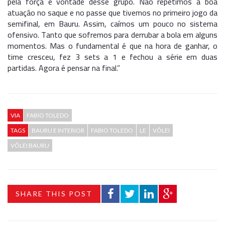
pela força e vontade desse grupo. Não repetimos a boa
atuação no saque e no passe que tivemos no primeiro jogo da
semifinal, em Bauru. Assim, caímos um pouco no sistema
ofensivo. Tanto que sofremos para derrubar a bola em alguns
momentos. Mas o fundamental é que na hora de ganhar, o
time cresceu, fez 3 sets a 1 e fechou a série em duas
partidas. Agora é pensar na final.”
VIA
FABIO TOLEDO
TAGS
BAURU E INTERIOR
FABIO TOLEDO
LE
VÔLEI
VÔLEI BAURU
SHARE THIS POST