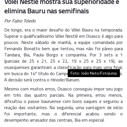
Vôlei Nestlé mostra sua superioridade e
elimina Bauru nas semifinais
Por Fabio Toledo
De longe, era o maior desafio do Vôlei Bauru na temporada.
Superar o qualificadíssimo Vôlei Nestlé em Osasco é algo para
poucos. Neste sábado de manhã, a equipe comandada por
Fernando Bonatto bem que tentou, mas não foi páreo para
Tandara, Bia, Paula Borgo e companhia. Por 3 sets a 1
(parciais de 25 x 21, 25 x 22, 19 x 25 e 25 x 19), as
osasquenses garantiram a classificação para mais uma final,
em busca do 14º título do Campeonato Paulista em 17 anos.
Foto: João Neto/Fotojump
A decisão será contra o Hinode/Barueri.
Mesmo com muitos erros, Osasco conseguiu impor seu jogo
em três das quatro parciais. Na primeira, errou menos,
dificultou o passe bauruense com bons saques e segurou a
reação das visitantes. Na segunda, uma vantagem de início
foi importante, mas o diferencial acabou sendo o
desempenho arrasador das centrais, Bia em especial.