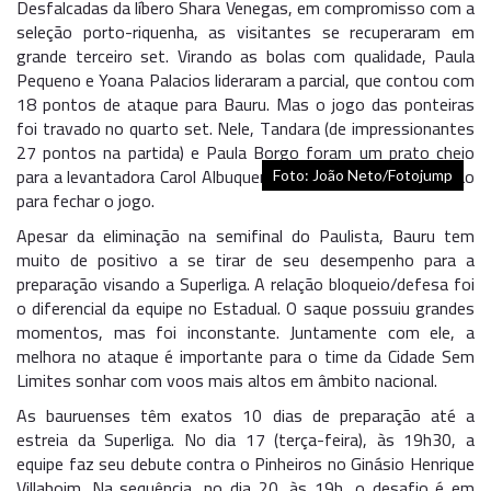
Desfalcadas da líbero Shara Venegas, em compromisso com a
seleção porto-riquenha, as visitantes se recuperaram em
grande terceiro set. Virando as bolas com qualidade, Paula
Pequeno e Yoana Palacios lideraram a parcial, que contou com
18 pontos de ataque para Bauru. Mas o jogo das ponteiras
foi travado no quarto set. Nele, Tandara (de impressionantes
27 pontos na partida) e Paula Borgo foram um prato cheio
para a levantadora Carol Albuquerque, que abusou da variação
Foto: João Neto/Fotojump
para fechar o jogo.
Apesar da eliminação na semifinal do Paulista, Bauru tem
muito de positivo a se tirar de seu desempenho para a
preparação visando a Superliga. A relação bloqueio/defesa foi
o diferencial da equipe no Estadual. O saque possuiu grandes
momentos, mas foi inconstante. Juntamente com ele, a
melhora no ataque é importante para o time da Cidade Sem
Limites sonhar com voos mais altos em âmbito nacional.
As bauruenses têm exatos 10 dias de preparação até a
estreia da Superliga. No dia 17 (terça-feira), às 19h30, a
equipe faz seu debute contra o Pinheiros no Ginásio Henrique
Villaboim. Na sequência, no dia 20, às 19h, o desafio é em