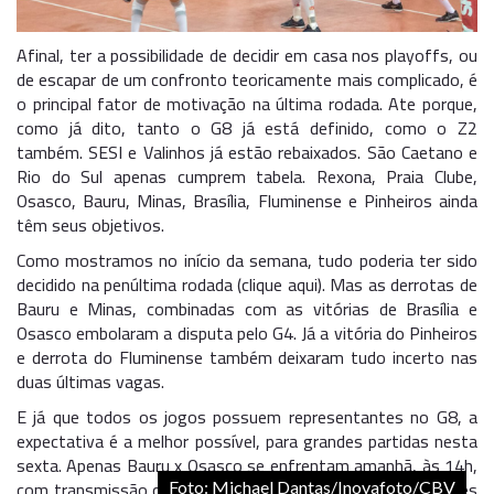
Afinal, ter a possibilidade de decidir em casa nos playoffs, ou
de escapar de um confronto teoricamente mais complicado, é
o principal fator de motivação na última rodada. Ate porque,
como já dito, tanto o G8 já está definido, como o Z2
também. SESI e Valinhos já estão rebaixados. São Caetano e
Rio do Sul apenas cumprem tabela. Rexona, Praia Clube,
Osasco, Bauru, Minas, Brasília, Fluminense e Pinheiros ainda
têm seus objetivos.
Como mostramos no início da semana, tudo poderia ter sido
decidido na penúltima rodada (clique aqui). Mas as derrotas de
Bauru e Minas, combinadas com as vitórias de Brasília e
Osasco embolaram a disputa pelo G4. Já a vitória do Pinheiros
e derrota do Fluminense também deixaram tudo incerto nas
duas últimas vagas.
E já que todos os jogos possuem representantes no G8, a
expectativa é a melhor possível, para grandes partidas nesta
sexta. Apenas Bauru x Osasco se enfrentam amanhã, às 14h,
com transmissão da RedeTV. Assim, vamos às possibilidades
Foto: Michael Dantas/Inovafoto/CBV