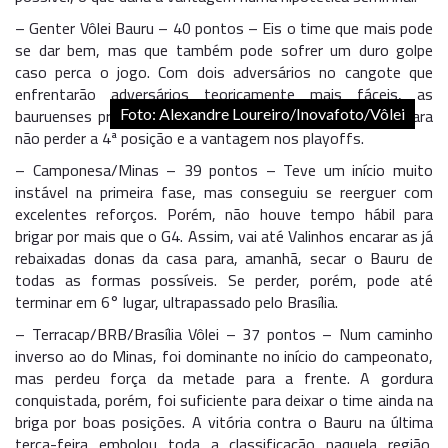
– Genter Vôlei Bauru – 40 pontos – Eis o time que mais pode
se dar bem, mas que também pode sofrer um duro golpe
caso perca o jogo. Com dois adversários no cangote que
enfrentarão adversários teoricamente mais fáceis, as
bauruenses precisam muito de uma vitória de 3 pontos para
Foto: Alexandre Loureiro/Inovafoto/Vôlei
não perder a 4ª posição e a vantagem nos playoffs.
– Camponesa/Minas – 39 pontos – Teve um início muito
instável na primeira fase, mas conseguiu se reerguer com
excelentes reforços. Porém, não houve tempo hábil para
brigar por mais que o G4. Assim, vai até Valinhos encarar as já
rebaixadas donas da casa para, amanhã, secar o Bauru de
todas as formas possíveis. Se perder, porém, pode até
terminar em 6° lugar, ultrapassado pelo Brasília.
– Terracap/BRB/Brasília Vôlei – 37 pontos – Num caminho
inverso ao do Minas, foi dominante no início do campeonato,
mas perdeu força da metade para a frente. A gordura
conquistada, porém, foi suficiente para deixar o time ainda na
briga por boas posições. A vitória contra o Bauru na última
terça-feira embolou toda a classificação naquela região.