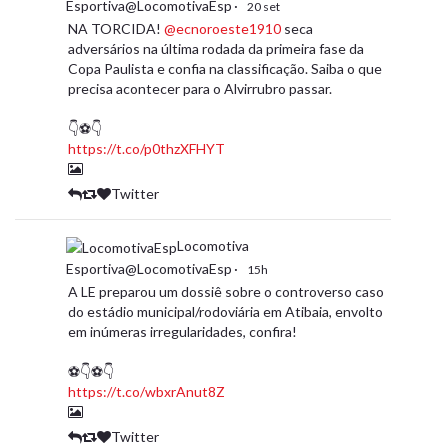
Esportiva@LocomotivaEsp
·
20 set
NA TORCIDA!
@ecnoroeste1910
seca
adversários na última rodada da primeira fase da
Copa Paulista e confia na classificação. Saiba o que
precisa acontecer para o Alvirrubro passar.
👇⚽️👇
https://t.co/p0thzXFHYT
Twitter
Locomotiva
Esportiva@LocomotivaEsp
·
15h
A LE preparou um dossiê sobre o controverso caso
do estádio municipal/rodoviária em Atibaia, envolto
em inúmeras irregularidades, confira!
⚽👇⚽👇
https://t.co/wbxrAnut8Z
Twitter