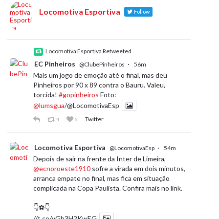
Locomotiva Esportiva
Follow
Locomotiva Esportiva Retweeted
EC Pinheiros
·
@ClubePinheiros
56m
Mais um jogo de emoção até o final, mas deu
Pinheiros por 90 x 89 contra o Bauru. Valeu,
torcida!
#gopinheiros
Foto:
@lumsgua
/@LocomotivaEsp
Twitter
4
5
Locomotiva Esportiva
·
@LocomotivaEsp
54m
Depois de sair na frente da Inter de Limeira,
@ecnoroeste1910
sofre a virada em dois minutos,
arranca empate no final, mas fica em situação
complicada na Copa Paulista. Confira mais no link.
👇⚽️👇
//t.co/yGh3H2KwEG