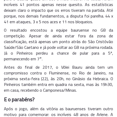
incríveis 41 pontos apenas nesse quesito. As estatísticas
deixam claro o impacto que os erros tiveram na partida. Até
porque, nos demais fundamentos, a disputa foi parelha. 44 x
41 em ataques, 3 x 5 nos aces e 11 nos bloqueios.
O resultado encostou a equipe bauruense no G8 da
competição. Apesar de ainda estar fora da zona de
classificação, está apenas um ponto atrás do São Cristóvão
Saúde/São Caetano e já pode voltar ao G8 na próxima rodada.
Já o Pinheiros perdeu a chance de pular para a 5ª,
permanecendo em 7°.
Antes do final de 2017, o Vôlei Bauru ainda tem um
compromisso contra o Fluminense, no Rio de Janeiro, na
próxima sexta-feira (22), às 20h, no Ginásio da Hebraica. O
Pinheiros também entra em quadra na sexta, mas às 19h30,
em casa, recebendo o Camponesa/Minas.
E o parabéns?
Após o jogo, além da vitória as bauruenses tiveram outro
motivo para comemorar: os incríveis 48 anos de Arlene. A