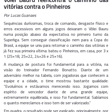
vitórias contra o Pinheiros
Por Lucas Guanaes
Sequências duríssimas, troca de comando, desgaste físico e
erros excessivos em alguns jogos deixaram o Vôlei Bauru
numa posição abaixo da expectativa no primeiro turno da
Superliga. Sem conseguir classificação nem para a Copa do
Brasil, a equipe se uniu para retomar o caminho das vitórias e
já fez sua primeira vítima: bateu o Pinheiros, em casa, por 3 x
1 (25×18, 25×22, 24×26 e 25×16).
A mudança de postura foi fundamental para a vitória, na
visão do treinador Fernando Bonatto. Diante de um
adversário melhor na tabela, com jogadoras que conhecem a
equipe e a cidade, o time mostrou bastante qualidade:
“Evoluímos e estávamos merecendo isso. Jogamos com
espírito de vencedor diante de uma grande equipe,
extremamente equilibrada, e isso foi fundamental. Sabíamos
o quanto merecíamos e isso tem de ser valorizado.”
Em quadra, o resultado pode ser explicado, principalmente, por