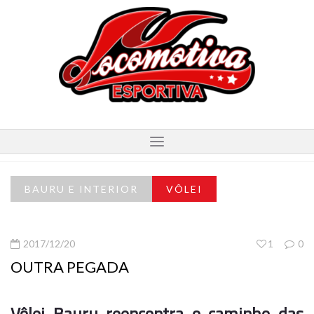
BAURU E INTERIOR
VÔLEI
2017/12/20
1
0
OUTRA PEGADA
Vôlei Bauru reencontra o caminho das