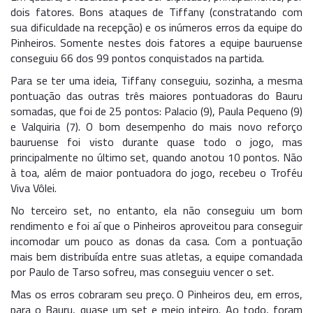
dois fatores. Bons ataques de Tiffany (constratando com
sua dificuldade na recepção) e os inúmeros erros da equipe do
Pinheiros. Somente nestes dois fatores a equipe bauruense
conseguiu 66 dos 99 pontos conquistados na partida.
Para se ter uma ideia, Tiffany conseguiu, sozinha, a mesma
pontuação das outras três maiores pontuadoras do Bauru
somadas, que foi de 25 pontos: Palacio (9), Paula Pequeno (9)
e Valquiria (7). O bom desempenho do mais novo reforço
bauruense foi visto durante quase todo o jogo, mas
principalmente no último set, quando anotou 10 pontos. Não
à toa, além de maior pontuadora do jogo, recebeu o Troféu
Viva Vôlei.
No terceiro set, no entanto, ela não conseguiu um bom
rendimento e foi aí que o Pinheiros aproveitou para conseguir
incomodar um pouco as donas da casa. Com a pontuação
mais bem distribuída entre suas atletas, a equipe comandada
por Paulo de Tarso sofreu, mas conseguiu vencer o set.
Mas os erros cobraram seu preço. O Pinheiros deu, em erros,
para o Bauru, quase um set e meio inteiro. Ao todo, foram