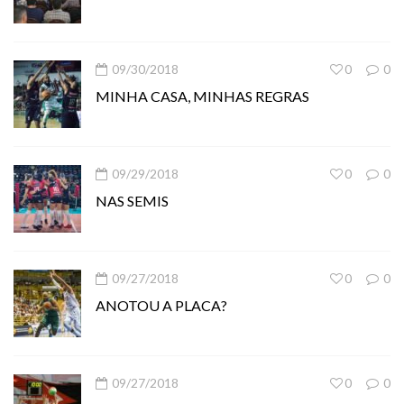
09/30/2018
0
0
MINHA CASA, MINHAS REGRAS
09/29/2018
0
0
NAS SEMIS
09/27/2018
0
0
ANOTOU A PLACA?
09/27/2018
0
0