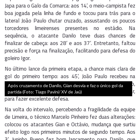
Japa para o Galo da Comarca: aos 14’, o meio-campista fez
boa jogada pela linha de fundo e tocou para trás para o
lateral João Paulo chutar cruzado, assustando os poucos
torcedores limeirenses presentes no estádio. Na
sequência, o atacante Danilo teve duas chances de
finalizar de cabeça: aos 28’ e aos 37’. Entretanto, faltou
precisão e força na finalização, facilitando para defesa do
goleiro Igor.
No último lance da primeira etapa, a chance mais clara de
gol do primeiro tempo: aos 45’, João Paulo recebeu na
intermediária e cruzou. Gabriel recebeu e chutou cruzado,
Após cruzamento de Danilo, Gian desvia e faz o único gol da
de voleio, obrigando o goleiro do Independente a saltar,
partida (Foto: Tiago Pavini/ XV de Jaú)
para fazer excelente defesa.
Na volta do intervalo, percebendo a fragilidade da equipe
de Limeira, o técnico Marcelo Pinheiro fez duas alterações:
colocou os atacantes Gian e Octávio, mudança que surtiu
efeito logo nos primeiros minutos de segundo tempo. Aos
3’, Juninho Bueno fez bom lançamento para Danilo, que