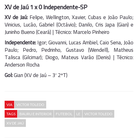
XV de Jaú 1 x 0 Independente-SP
XV de Jaú:
Felipe, Wellington, Xavier, Cubas e João Paulo;
Vinicius, Lucão, Gabriel (Octávio); Danilo, Cris Japa (Gian) e
Juninho Bueno (Ceará) | Técnico: Marcelo Pinheiro
Independente:
Igor; Giovanni, Lucas Ambiel, Caio Sena, João
Paulo; Pedro, Pedrinho, Gustavo (Wendell), Matheus
Talisca (Gilcimar); Diogo, Mateus Varão (Denis) | Técnico:
Anderson Rocha
Gol:
Gian (XV de Jaú – 3′ 2ºT)
VIA
VICTOR TOLEDO
TAGS
BAURU E INTERIOR
FUTEBOL
LE
VICTOR TOLEDO
XV DE JAÚ