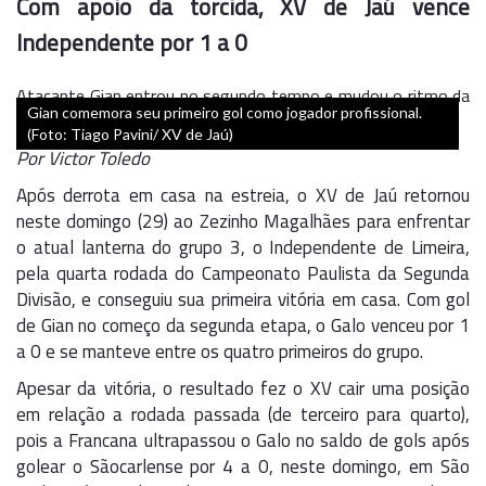
Com apoio da torcida, XV de Jaú vence
Independente por 1 a 0
Atacante Gian entrou no segundo tempo e mudou o ritmo da
Gian comemora seu primeiro gol como jogador profissional.
partida
(Foto: Tiago Pavini/ XV de Jaú)
Por Victor Toledo
Após derrota em casa na estreia, o XV de Jaú retornou
neste domingo (29) ao Zezinho Magalhães para enfrentar
o atual lanterna do grupo 3, o Independente de Limeira,
pela quarta rodada do Campeonato Paulista da Segunda
Divisão, e conseguiu sua primeira vitória em casa. Com gol
de Gian no começo da segunda etapa, o Galo venceu por 1
a 0 e se manteve entre os quatro primeiros do grupo.
Apesar da vitória, o resultado fez o XV cair uma posição
em relação a rodada passada (de terceiro para quarto),
pois a Francana ultrapassou o Galo no saldo de gols após
golear o Sãocarlense por 4 a 0, neste domingo, em São