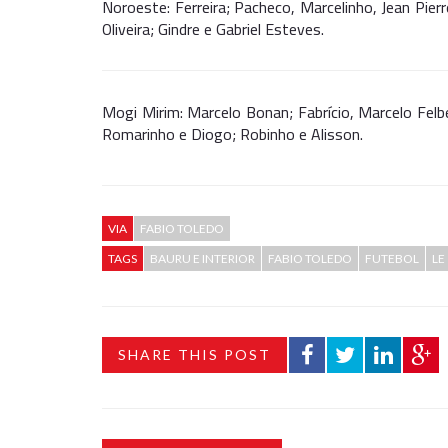
Noroeste: Ferreira; Pacheco, Marcelinho, Jean Pierr
Oliveira; Gindre e Gabriel Esteves.
Mogi Mirim: Marcelo Bonan; Fabrício, Marcelo Felbe
Romarinho e Diogo; Robinho e Alisson.
VIA
FABIO TOLEDO
TAGS
BAURU E INTERIOR
FABIO TOLEDO
FUTEBOL
LE
SHARE THIS POST