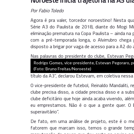
Noroeste inicia trajetória na A3 d
Por Fabio Toledo
Agora é pra valer, torcedor noroestino! Nesta qu
Série A3 do Paulista de 2018, diante do Mogi Mi
eliminação prematura na Copa Paulista – ainda na
com a pré-temporada longa, o Alvirrubro chega p
disposto a brigar por vaga de acesso para a A2 do
Nas palavras do presidente do clube, Estevan P
seu “renascimento”. “Nós passamos um ano ajustan
Rodrigo Gomes, vice-presidente, Estevan Pegoraro, pr
um pouco na parte do futebol. Diferentemente do
(Foto: Bruno Freitas/Noroeste)
título da A3”, declarou Estevam, em coletiva nessa
O vice-presidente de futebol, Reinaldo Mandaliti, r
clube precisa disso, a cidade precisa disso e a su
clube deficitário que hoje ainda acaba vivendo, al
eu emprestamos. Não é o que a gente quer. O E
superavitário”.
De fato, em uma análise de projeto, este é o me
fatorem que marcam isso, temos o grande temp