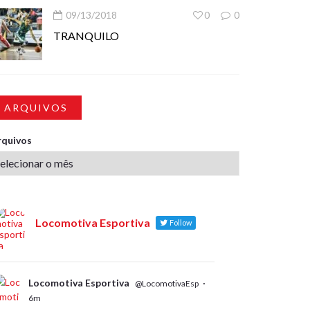
09/13/2018
0
0
TRANQUILO
ARQUIVOS
rquivos
Locomotiva Esportiva
Follow
Locomotiva Esportiva
·
@LocomotivaEsp
6m