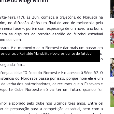
iante do Mogi Mirim
arta-feira (17), às 20h, começa a trajetória do Norusca na
rim, no Alfredão. Após um final de ano de melancolia pela
 primeira fase -, porém com esperança de um novo ano bom,
ara as disputas do terceiro escalão do futebol estadual
 ano que vem.
egoraro, é o momento de o Noroeste dar mais um passo em
do a parte administrativa, financeira e agora vamos focar
esidente, e Reinaldo Mandaliti, vice-presidente de futebol
s anos anteriores, o Noroeste vem forte para brigar pelo
 segunda-feira.
eforça a ideia: “O foco do Noroeste é o acesso à Série A2. O
bsistência do Noroeste passa por isso, porque hoje ele é um
ém da verba dos patrocinadores, de recursos que o Estevam e
sporte Clube Noroeste só vai ter um futuro quando for
lhor elaborado pelo clube nos últimos três anos. Entre os
o de preparação para a competição estadual, bem com a