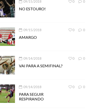
09/15/2018
0
0
NO ESTOURO!
09/15/2018
0
0
AMARGO
09/14/2018
0
0
VAI PARA A SEMIFINAL?
09/14/2018
0
0
PARA SEGUIR
RESPIRANDO