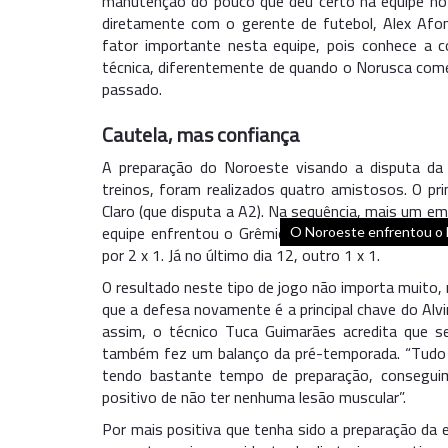
manutenção do pouco que deu certo na equipe no 
diretamente com o gerente de futebol, Alex Afon
fator importante nesta equipe, pois conhece a c
técnica, diferentemente de quando o Norusca com
passado.
Cautela, mas confiança
A preparação do Noroeste visando a disputa da
treinos, foram realizados quatro amistosos. O pr
Claro (que disputa a A2). Na sequência, mais um em
equipe enfrentou o Grêmio Novorizontino (també
O Noroeste enfrentou o N
por 2 x 1. Já no último dia 12, outro 1 x 1.
O resultado neste tipo de jogo não importa muito,
que a defesa novamente é a principal chave do Alvi
assim, o técnico Tuca Guimarães acredita que se
também fez um balanço da pré-temporada. “Tudo q
tendo bastante tempo de preparação, consegui
positivo de não ter nenhuma lesão muscular”.
Por mais positiva que tenha sido a preparação da