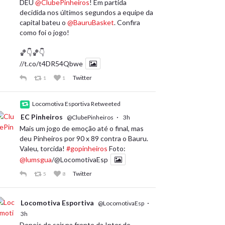
DEU
@ClubePinheiros
! Em partida
decidida nos últimos segundos a equipe da
capital bateu o
@BauruBasket
. Confira
como foi o jogo!
🏀👇🏀👇
//t.co/t4DR54Qbwe
Twitter
1
1
Locomotiva Esportiva Retweeted
EC Pinheiros
·
@ClubePinheiros
3h
Mais um jogo de emoção até o final, mas
deu Pinheiros por 90 x 89 contra o Bauru.
Valeu, torcida!
#gopinheiros
Foto:
@lumsgua
/@LocomotivaEsp
Twitter
5
8
Locomotiva Esportiva
·
@LocomotivaEsp
3h
Depois de sair na frente da Inter de