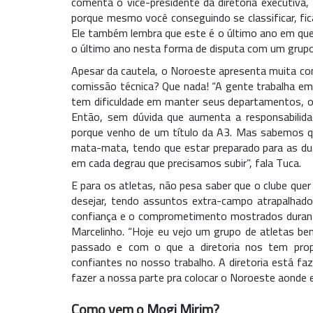
comenta o vice-presidente da diretoria executiva
porque mesmo você conseguindo se classificar, fic
Ele também lembra que este é o último ano em que
o último ano nesta forma de disputa com um grup
Apesar da cautela, o Noroeste apresenta muita co
comissão técnica? Que nada! “A gente trabalha em u
tem dificuldade em manter seus departamentos, o 
Então, sem dúvida que aumenta a responsabilidad
porque venho de um título da A3. Mas sabemos q
mata-mata, tendo que estar preparado para as dua
em cada degrau que precisamos subir”, fala Tuca.
E para os atletas, não pesa saber que o clube quer
desejar, tendo assuntos extra-campo atrapalhad
confiança e o comprometimento mostrados durante 
Marcelinho. “Hoje eu vejo um grupo de atletas 
passado e com o que a diretoria nos tem prop
confiantes no nosso trabalho. A diretoria está fa
fazer a nossa parte pra colocar o Noroeste aonde e
Como vem o Mogi Mirim?