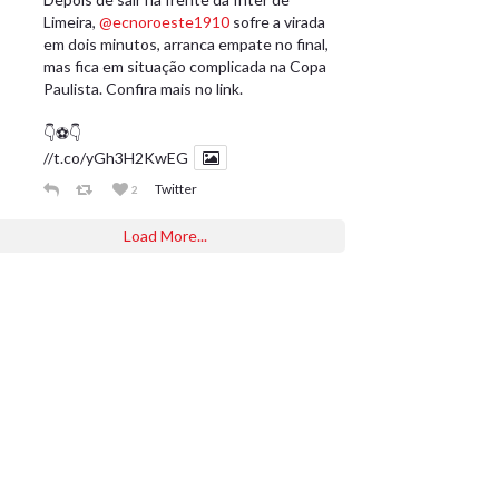
Limeira,
@ecnoroeste1910
sofre a virada
em dois minutos, arranca empate no final,
mas fica em situação complicada na Copa
Paulista. Confira mais no link.
👇⚽️👇
//t.co/yGh3H2KwEG
Twitter
2
Load More...