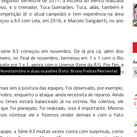
segundo semestre de 2017, a escolha do elenco realizada
so, e o treinador, Tuca Guimarães. Tuca, aliás, também é
ompetição (é o atual campeão) e tem experiência na área
eçou a A3 com Lela, em 2016, e Marcelo Sangaletti, no ano
 série A3 começou em novembro. De lá pra cá, além dos
imeiro, no final de novembro, terminou em 1 x 1 com o Rio
A
pate por 1 x 1, agora com o Linense (time da A1). Por fim, a
m da elite) em duas ocasiões. Em 20 de dezembro, venceu
ovorizontino e duas ocasiões (Foto: Bruno Freitas/Noroeste)
 mas sim a postura das equipes. Foi observado, por exemplo,
rrubro, enquanto o ataque ainda necessita de reparos. Ainda
u times estará balanceado já na estreia. Na coletiva, ele
ue foi planejado, foi realizado, isso é importante. Mesmo
mos otimizar ele e fizemos render demais e com o fato
 equipe, a Série A3 muitas vezes conta com surpresas, como