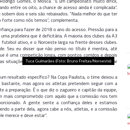
, Rodrigo Gomes, o Mosca. “É um campeonato muito difícil,
ando entre os oito, a chance de acesso ainda é complicada”.
 sobem dois e seis são rebaixados. “Nada melhor do que ter
o forte como nós temos”, complementa.
nfiança para fazer de 2018 o ano do acesso. Pressão para a
ma prateleira que é deficitária. A maioria dos clubes da A3
futebol ativo, e o Noroeste larga na frente desses clubes.
e. Seu eu disser que não penso no título é mentira, até
ue é uma competição longa, com pontos corridos e depois
s situações. Deixo essa euforia pra torcida e vamos focar
Tuca Guimarães (Foto: Bruno Freitas/Noroeste)
 um resultado específico? Na Copa Paulista, o time deixou a
o bastante, mas agora os atletas pretendem seguir com a
a preparação. É o que diz o zagueiro e capitão da equipe,
bem mais comprometido com aquilo que a comissão nos tem
orcionado. A gente sente a confiança deles e estamos
zendo a parte dela, agora cabe a nós, atletas, e a comissão
le merece e deve estar”.