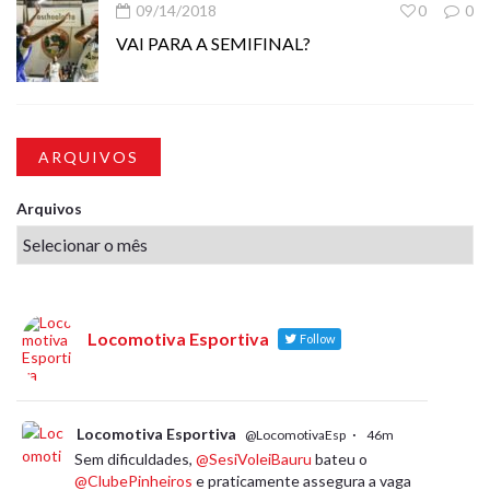
09/14/2018
0
0
VAI PARA A SEMIFINAL?
ARQUIVOS
Arquivos
Locomotiva Esportiva
Follow
Locomotiva Esportiva
·
@LocomotivaEsp
46m
Sem dificuldades,
@SesiVoleiBauru
bateu o
@ClubePinheiros
e praticamente assegura a vaga