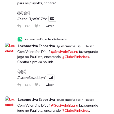
para os playoffs, confira!
🏐👇🏐👇
//t.co/1TjxxBCZ9e
Twitter
1
1
Locomotiva Esportiva Retweeted
Locomotiva Esportiva
·
@LocomotivaEsp
16 set
Com Valentina Diouf,
@SesiVoleiBauru
faz segundo
jogo no Paulista, encarando
@ClubePinheiros
.
Confira a prévia no link.
👇🏐👇
//t.co/e3pUubLyni
Twitter
1
2
Locomotiva Esportiva
·
@LocomotivaEsp
16 set
Com Valentina Diouf,
@SesiVoleiBauru
faz segundo
jogo no Paulista, encarando
@ClubePinheiros
.