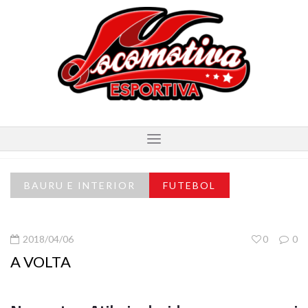
BAURU E INTERIOR
FUTEBOL
2018/04/06
0
0
A VOLTA