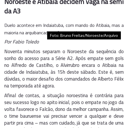
Noroeste e Atibaia decidem vaga na semi
da A3
Duelo acontece em Indaiatuba, com mando do Atibaia, mas a
maioria na arquibancada será noroestina
Foto: Bruno Freitas/Noroeste/Arquivo
Por Fabio Toledo
Noventa minutos separam o Noroeste da sequência do
sonho do acesso para a Série A2. Após empate sem gols
no Alfredo de Castilho, o Alvirrubro encara o Atibaia na
cidade de Indaiatuba, às 15h deste sábado. Este é, sem
dúvidas, o maior desafio dos comandados de Alberto Félix
na temporada até agora.
Afinal de contas, a situação noroestina é contrária para
seu sucesso logo no apito inicial, pois o empate no jogo da
volta favorece o Falcão, dono da melhor campanha. Assim,
o time bauruense vai precisar vencer a qualquer e deve
partir pra cima – mas com cuidado, já que se trata de uma