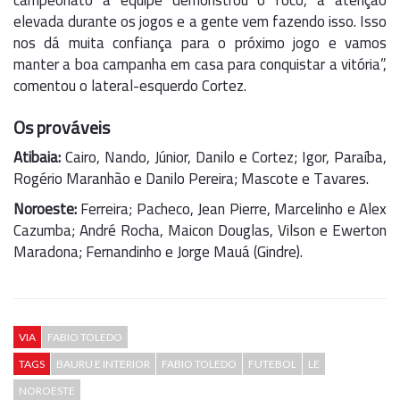
campeonato a equipe demonstrou o foco, a atenção
elevada durante os jogos e a gente vem fazendo isso. Isso
nos dá muita confiança para o próximo jogo e vamos
manter a boa campanha em casa para conquistar a vitória”,
comentou o lateral-esquerdo Cortez.
Os prováveis
Atibaia:
Cairo, Nando, Júnior, Danilo e Cortez; Igor, Paraíba,
Rogério Maranhão e Danilo Pereira; Mascote e Tavares.
Noroeste:
Ferreira; Pacheco, Jean Pierre, Marcelinho e Alex
Cazumba; André Rocha, Maicon Douglas, Vilson e Ewerton
Maradona; Fernandinho e Jorge Mauá (Gindre).
VIA
FABIO TOLEDO
TAGS
BAURU E INTERIOR
FABIO TOLEDO
FUTEBOL
LE
NOROESTE