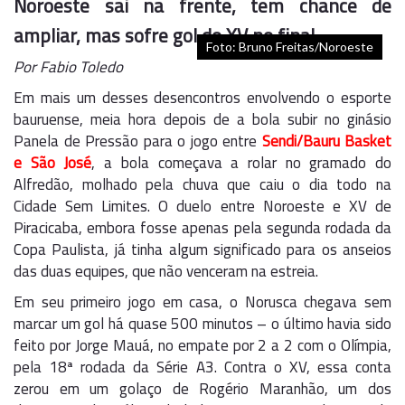
Noroeste sai na frente, tem chance de
ampliar, mas sofre gol do XV no final
Foto: Bruno Freitas/Noroeste
Por Fabio Toledo
Em mais um desses desencontros envolvendo o esporte
bauruense, meia hora depois de a bola subir no ginásio
Panela de Pressão para o jogo entre
Sendi/Bauru Basket
e São José
, a bola começava a rolar no gramado do
Alfredão, molhado pela chuva que caiu o dia todo na
Cidade Sem Limites. O duelo entre Noroeste e XV de
Piracicaba, embora fosse apenas pela segunda rodada da
Copa Paulista, já tinha algum significado para os anseios
das duas equipes, que não venceram na estreia.
Em seu primeiro jogo em casa, o Norusca chegava sem
marcar um gol há quase 500 minutos – o último havia sido
feito por Jorge Mauá, no empate por 2 a 2 com o Olímpia,
pela 18ª rodada da Série A3. Contra o XV, essa conta
zerou em um golaço de Rogério Maranhão, um dos