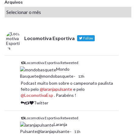
Arquivos
Locomotiva Esportiva
Follow
Locomotiva Esportiva Retweeted
Mondo
Basquete@mondobasquete
·
13h
Podcast muito bom sobre o campeonato paulista
feito pelo
@laranjapulsante
e pelo
@LocomotivaEsp
. Parabéns !
Twitter
Locomotiva Esportiva Retweeted
Laranja
Pulsante@laranjapulsante
·
11h