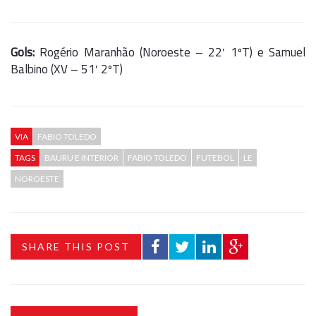
Gols:
Rogério Maranhão (Noroeste – 22′ 1ºT) e Samuel
Balbino (XV – 51′ 2ºT)
VIA
FABIO TOLEDO
TAGS
BAURU E INTERIOR
FABIO TOLEDO
FUTEBOL
LE
NOROESTE
SHARE THIS POST