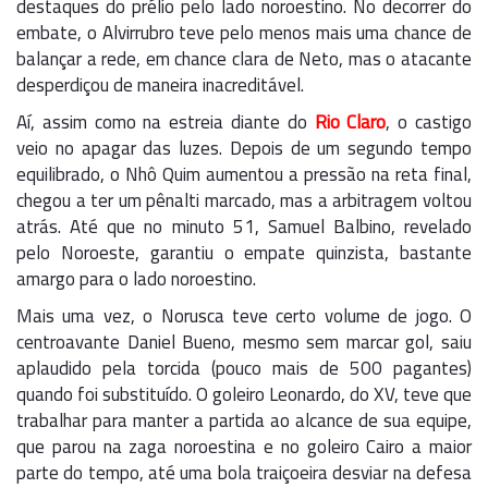
destaques do prélio pelo lado noroestino. No decorrer do
embate, o Alvirrubro teve pelo menos mais uma chance de
balançar a rede, em chance clara de Neto, mas o atacante
desperdiçou de maneira inacreditável.
Aí, assim como na estreia diante do
Rio Claro
, o castigo
veio no apagar das luzes. Depois de um segundo tempo
equilibrado, o Nhô Quim aumentou a pressão na reta final,
chegou a ter um pênalti marcado, mas a arbitragem voltou
atrás. Até que no minuto 51, Samuel Balbino, revelado
pelo Noroeste, garantiu o empate quinzista, bastante
amargo para o lado noroestino.
Mais uma vez, o Norusca teve certo volume de jogo. O
centroavante Daniel Bueno, mesmo sem marcar gol, saiu
aplaudido pela torcida (pouco mais de 500 pagantes)
quando foi substituído. O goleiro Leonardo, do XV, teve que
trabalhar para manter a partida ao alcance de sua equipe,
que parou na zaga noroestina e no goleiro Cairo a maior
parte do tempo, até uma bola traiçoeira desviar na defesa