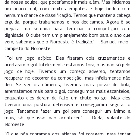
da nossa equipe, que poderíamos ir mais além. Mas iniciamos
um pouco mal, com muitos empates e hoje findou com
nenhuma chance de classificação. Temos que manter a cabeça
erguida, porque trabalhamos e nos dedicamos. Agora é se
preparar na semana para terminar a competição com
dignidade. O clube tem um planejamento bom para o ano que
vem, sabemos que o Noroeste é tradição.” – Samuel, meio-
campista do Noroeste
“Foi um jogo atípico. Eles fizeram dois cruzamentos e
acertaram o gol. Infelizmente estamos fora, mas não só pelo
jogo de hoje. Tivemos um começo adverso, tentamos
recuperar no decorrer da competição, mas infelizmente não
deu. Se ver os números, tivemos mais posse de bola,
arrematamos mais para o gol, conseguimos mais escanteios,
enquanto eles deram de fato um chute no gol. Mas eles
tiveram uma postura defensiva e conseguiram segurar o
jogo. Tentamos fazer um gol para conseguir um ânimo a
mais, só que isso não aconteceu.” – Deda, volante do
Noroeste
“O que nós cobramos dos atletas foi coragem, para tentar