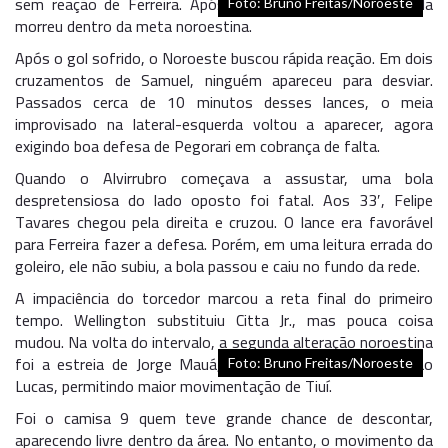
sem reação de Ferreira. Após um toque no travessão, ela
Foto: Bruno Freitas/Noroeste
morreu dentro da meta noroestina.
Após o gol sofrido, o Noroeste buscou rápida reação. Em dois
cruzamentos de Samuel, ninguém apareceu para desviar.
Passados cerca de 10 minutos desses lances, o meia
improvisado na lateral-esquerda voltou a aparecer, agora
exigindo boa defesa de Pegorari em cobrança de falta.
Quando o Alvirrubro começava a assustar, uma bola
despretensiosa do lado oposto foi fatal. Aos 33′, Felipe
Tavares chegou pela direita e cruzou. O lance era favorável
para Ferreira fazer a defesa. Porém, em uma leitura errada do
goleiro, ele não subiu, a bola passou e caiu no fundo da rede.
A impaciência do torcedor marcou a reta final do primeiro
tempo. Wellington substituiu Citta Jr., mas pouca coisa
mudou. Na volta do intervalo, a segunda alteração noroestina
foi a estreia de Jorge Mauá, que entrou no lugar de João
Foto: Bruno Freitas/Noroeste
Lucas, permitindo maior movimentação de Tiuí.
Foi o camisa 9 quem teve grande chance de descontar,
aparecendo livre dentro da área. No entanto, o movimento da