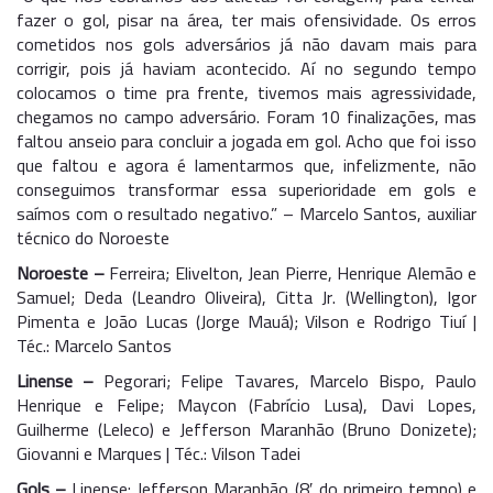
fazer o gol, pisar na área, ter mais ofensividade. Os erros
cometidos nos gols adversários já não davam mais para
corrigir, pois já haviam acontecido. Aí no segundo tempo
colocamos o time pra frente, tivemos mais agressividade,
chegamos no campo adversário. Foram 10 finalizações, mas
faltou anseio para concluir a jogada em gol. Acho que foi isso
que faltou e agora é lamentarmos que, infelizmente, não
conseguimos transformar essa superioridade em gols e
saímos com o resultado negativo.” – Marcelo Santos, auxiliar
técnico do Noroeste
Noroeste –
Ferreira; Elivelton, Jean Pierre, Henrique Alemão e
Samuel; Deda (Leandro Oliveira), Citta Jr. (Wellington), Igor
Pimenta e João Lucas (Jorge Mauá); Vilson e Rodrigo Tiuí |
Téc.: Marcelo Santos
Linense –
Pegorari; Felipe Tavares, Marcelo Bispo, Paulo
Henrique e Felipe; Maycon (Fabrício Lusa), Davi Lopes,
Guilherme (Leleco) e Jefferson Maranhão (Bruno Donizete);
Giovanni e Marques | Téc.: Vilson Tadei
Gols –
Linense: Jefferson Maranhão (8′ do primeiro tempo) e