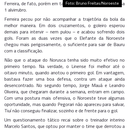
Ferreira, de fato, porém em tarde mais inspirada que o camisa
Foto: Bruno Freitas/Noroeste
1 alvirrubro.
Ferreira pecou por não acompanhar a trajetória da bola da
melhor maneira. Em dois cruzamentos, o goleiro esperou
demais para intervir – nem pulou – e acabou sofrendo dois
gols. Foram as duas vezes que o Elefante da Noroeste
chegou mais perigosamente, o suficiente para sair de Bauru
com a classificação.
Não que o ataque do Norusca tenha sido muito efetivo no
primeiro tempo. Na verdade, o Linense foi melhor até o
oitavo minuto, quando anotou o primeiro gol. Em vantagem,
bastava fazer uma boa defesa, contra um ataque ainda
desencontrado. No segundo tempo, Jorge Mauá e Leandro
Oliveira, que chegaram durante a semana, entram em campo.
Com uma postura mais ofensiva, o Noroeste teve algumas
oportunidade, mas quando Pegorari não apareceu para salvar,
Tiuí não conseguiu finalizar, sozinho e de frente para o gol.
Um questionamento tático recai sobre o treinador interino
Marcelo Santos, que optou por manter o time que derrotou a