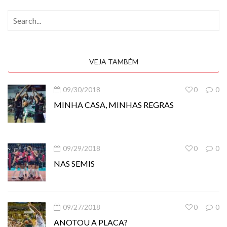
VEJA TAMBÉM
09/30/2018
0
0
MINHA CASA, MINHAS REGRAS
09/29/2018
0
0
NAS SEMIS
09/27/2018
0
0
ANOTOU A PLACA?