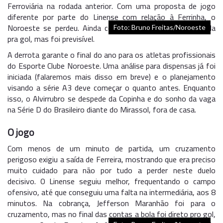
Ferroviária na rodada anterior. Com uma proposta de jogo
diferente por parte do Linense com relação à Ferrinha, o
Noroeste se perdeu. Ainda conseguiu chutar bastante bola
Foto: Bruno Freitas/Noroeste
pra gol, mas foi previsível.
A derrota garante o final do ano para os atletas profissionais
do Esporte Clube Noroeste. Uma análise para dispensas já foi
iniciada (falaremos mais disso em breve) e o planejamento
visando a série A3 deve começar o quanto antes. Enquanto
isso, o Alvirrubro se despede da Copinha e do sonho da vaga
na Série D do Brasileiro diante do Mirassol, fora de casa.
O jogo
Com menos de um minuto de partida, um cruzamento
perigoso exigiu a saída de Ferreira, mostrando que era preciso
muito cuidado para não por tudo a perder neste duelo
decisivo. O Linense seguiu melhor, frequentando o campo
ofensivo, até que conseguiu uma falta na intermediária, aos 8
minutos. Na cobrança, Jefferson Maranhão foi para o
cruzamento, mas no final das contas a bola foi direto pro gol,