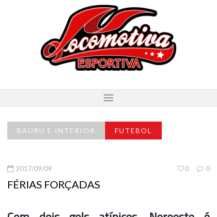
BAURU E INTERIOR
FUTEBOL
2017/09/09
0
0
FÉRIAS FORÇADAS
Com dois gols atípicos, Noroeste é