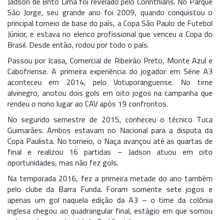
Jadson de Brito Lima foi revelado pelo Corinthians. No Parque
São Jorge, seu grande ano foi 2009, quando conquistou o
principal torneio de base do país, a Copa São Paulo de Futebol
Júnior, e estava no elenco profissional que venceu a Copa do
Brasil. Desde então, rodou por todo o país.
Passou por Icasa, Comercial de Ribeirão Preto, Monte Azul e
Cabofriense. A primeira experiência do jogador em Série A3
aconteceu em 2014, pelo Votuporanguense. No time
alvinegro, anotou dois gols em oito jogos na campanha que
rendeu o nono lugar ao CAV após 19 confrontos.
No segundo semestre de 2015, conheceu o técnico Tuca
Guimarães. Ambos estavam no Nacional para a disputa da
Copa Paulista. No torneio, o Naça avançou até as quartas de
final e realizou 16 partidas – Jadson atuou em oito
oportunidades, mas não fez gols.
Na temporada 2016, fez a primeira metade do ano também
pelo clube da Barra Funda. Foram somente sete jogos e
apenas um gol naquela edição da A3 – o time da colônia
inglesa chegou ao quadrangular final, estágio em que somou