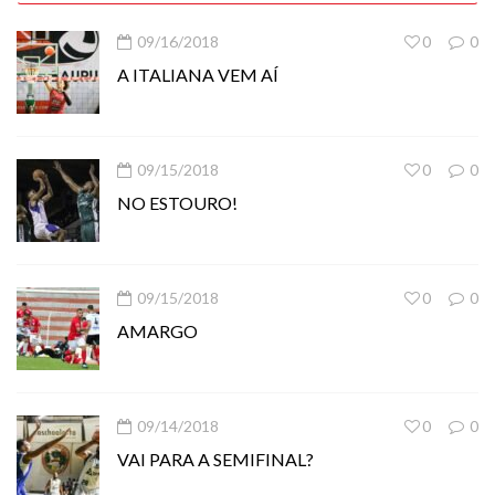
09/16/2018
0
0
A ITALIANA VEM AÍ
09/15/2018
0
0
NO ESTOURO!
09/15/2018
0
0
AMARGO
09/14/2018
0
0
VAI PARA A SEMIFINAL?