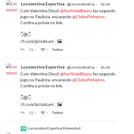
Locomotiva Esportiva
·
@LocomotivaEsp
16 set
Com Valentina Diouf,
@SesiVoleiBauru
faz segundo
jogo no Paulista, encarando
@ClubePinheiros
.
Confira a prévia no link.
👇🏐👇
//t.co/e3pUubLyni
Twitter
1
2
Locomotiva Esportiva
·
@LocomotivaEsp
16 set
Com Valentina Diouf,
@SesiVoleiBauru
faz segundo
jogo no Paulista, encarando
@ClubePinheiros
.
Confira a prévia no link.
👇🏐👇
//t.co/e3pUubLyni
Twitter
1
2
Locomotiva Esportiva Retweeted