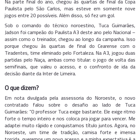
Na parte final do ano, chegou às quartas de final da Copa
Paulista pelo São Carlos, mas esteve em somente nove
jogos entre 20 possíveis. Além disso, só fez um gol.
Sob o comando do técnico noroestino, Tuca Guimarães,
Jadson foi campeão do Paulista A3 deste ano pelo Nacional –
assim como o treinador, chegou ao longo da campanha. Isso
porque chegou às quartas de final do Cearense com o
Tiradentes, time eliminado pelo Fortaleza. Na A3, jogou duas
partidas pelo Naça, ambas como titular: o jogo de volta das
semifinais, que valeu o acesso, e o confronto de ida da
decisão diante da Inter de Limeira.
O que dizem?
Em nota divulgada pela assessoria do Noroeste, o novo
contratado falou sobre o desafio ao lado de Tuca
Guimarães:
“O professor Tuca exige bastante. Ele exige ritmo
forte o tempo inteiro e nos coloca pra jogar para vencer. Me
adaptei muito rápido e conquistamos título juntos. Agora, no
Noroeste, um time de tradição, camisa forte e imensa
torcida, queremos um novo acesso e a minha expectativa é a