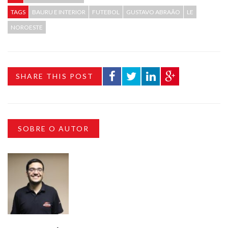
TAGS
BAURU E INTERIOR
FUTEBOL
GUSTAVO ABRAÃO
LE
NOROESTE
SHARE THIS POST
SOBRE O AUTOR