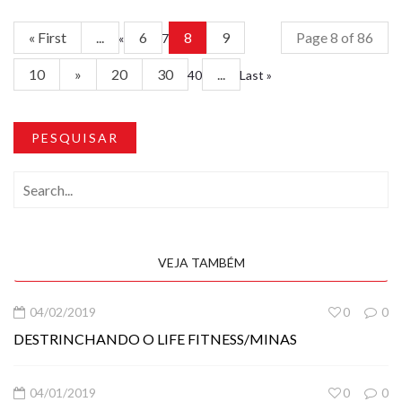
« First
...
6
8
9
Page 8 of 86
«
7
10
»
20
30
...
40
Last »
PESQUISAR
VEJA TAMBÉM
04/02/2019
0
0
DESTRINCHANDO O LIFE FITNESS/MINAS
04/01/2019
0
0