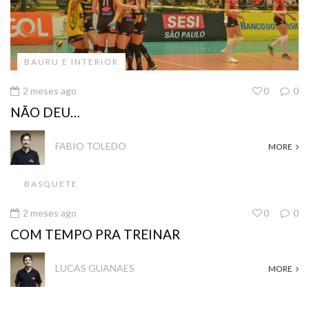
BAURU E INTERIOR
2 meses ago
0
0
NÃO DEU…
FABIO TOLEDO
MORE
BASQUETE
2 meses ago
0
0
COM TEMPO PRA TREINAR
LUCAS GUANAES
MORE