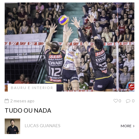
BAURU E INTERIOR
2 meses ago
0
0
TUDO OU NADA
LUCAS GUANAES
MORE