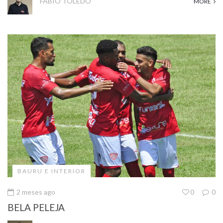
FABIO TOLEDO
MORE
BAURU E INTERIOR
2 meses ago
0
0
BELA PELEJA