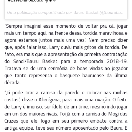
#EsseDiaFoiLouco 🛸👽💚
Uma publicação compartilhada por
Bauru Basket
(@baurubasket) em
“Sempre imaginei esse momento de voltar pra cá, jogar
mais um tempo aqui, na frente dessa torcida maravilhosa e
agora estamos juntos mais uma vez”. Nem preciso dizer
que, após falar isso, Larry ouviu mais gritos da torcida. De
fato, era mais que a apresentação da primeira contratação
do Sendi/Bauru Basket para a temporada 2018-19.
Tratava-se de uma cerimônia de boas-vindas ao jogador
que tanto representa o basquete bauruense da última
década.
“Já pode tirar a camisa da parede e colocar nas minhas
costas”, disse o Alienígena, para mais uma ovação. O feito
de Larry é imenso, ser ídolo de um time, mesmo indo jogar
em um dos maiores rivais. Foi já com a camisa do Mogi das
Cruzes que ele, logo em seu primeiro embate contra a
antiga equipe, teve seu número aposentado pelo Bauru. E