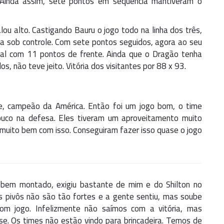
. Ainda assim, sete pontos em sequência mantiveram o
ou alto. Castigando Bauru o jogo todo na linha dos três,
ida sob controle. Com sete pontos seguidos, agora ao seu
nal com 11 pontos de frente. Ainda que o Dragão tenha
 não teve jeito. Vitória dos visitantes por 88 x 93.
e, campeão da América. Então foi um jogo bom, o time
ouco na defesa. Eles tiveram um aproveitamento muito
 muito bem com isso. Conseguiram fazer isso quase o jogo
bem montado, exigiu bastante de mim e do Shilton no
 pivôs não são tão fortes e a gente sentiu, mas soube
bom jogo. Infelizmente não saímos com a vitória, mas
se. Os times não estão vindo para brincadeira. Temos de