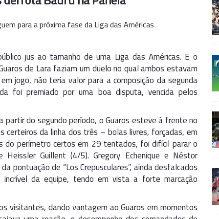
s derrota Bauru na Panela
eguem para a próxima fase da Liga das Américas
público jus ao tamanho de uma Liga das Américas. E o
e Guaros de Lara faziam um duelo no qual ambos estavam
sa em jogo, não teria valor para a composição da segunda
da foi premiado por uma boa disputa, vencida pelos
a partir do segundo período, o Guaros esteve à frente no
 certeiros da linha dos três – bolas livres, forçadas, em
s do perímetro certos em 29 tentados, foi difícil parar o
e Heissler Guillent (4/5). Gregory Echenique e Néstor
da pontuação de “Los Crepusculares”, ainda desfalcados
incrível da equipe, tendo em vista a forte marcação
os dos visitantes, dando vantagem ao Guaros em momentos