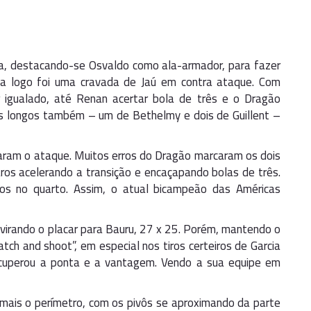
a, destacando-se Osvaldo como ala-armador, para fazer
sta logo foi uma cravada de Jaú em contra ataque. Com
r igualado, até Renan acertar bola de três e o Dragão
os longos também – um de Bethelmy e dois de Guillent –
raram o ataque. Muitos erros do Dragão marcaram os dois
ros acelerando a transição e encaçapando bolas de três.
os no quarto. Assim, o atual bicampeão das Américas
irando o placar para Bauru, 27 x 25. Porém, mantendo o
h and shoot”, em especial nos tiros certeiros de Garcia
recuperou a ponta e a vantagem. Vendo a sua equipe em
mais o perímetro, com os pivôs se aproximando da parte