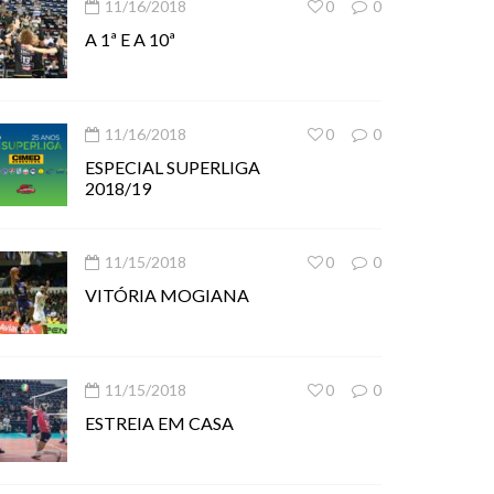
11/16/2018
0
0
A 1ª E A 10ª
11/16/2018
0
0
ESPECIAL SUPERLIGA
2018/19
11/15/2018
0
0
VITÓRIA MOGIANA
11/15/2018
0
0
ESTREIA EM CASA