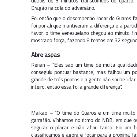
depois de 3 minutos transcorridos do quarto
Dragão na cola do adversário.
Foi então que o desempenho linear do Guaros fal
foi por ali que mantiveram a diferença e a part
favor, o time venezuelano chegou ao minuto fi
mostrado força, fazendo 8 tentos em 32 segundos,
Abre aspas
Renan – “Eles são um time de muita qualidad
conseguiu pontuar bastante, mas falhou um p
grande de três pontos e a gente não soube lidar
inteiro, então essa foi a grande diferença”.
Maikão – “O time do Guaros é um time muito 
garrafão. Vínhamos no ritmo do NBB, em que os
segurar o placar e não abriu tanto. Foi um 
classificamos e agora é focar para a próxima fa