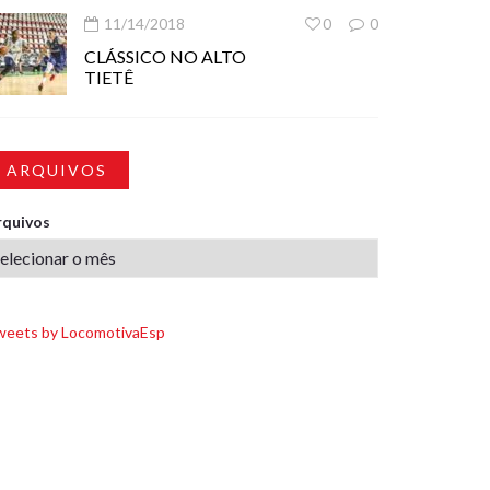
11/14/2018
0
0
CLÁSSICO NO ALTO
TIETÊ
ARQUIVOS
rquivos
weets by LocomotivaEsp