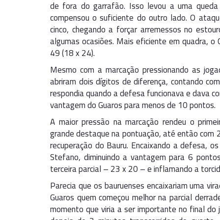
de fora do garrafão. Isso levou a uma qued
compensou o suficiente do outro lado. O ataq
cinco, chegando a forçar arremessos no estour
algumas ocasiões. Mais eficiente em quadra, o G
49 (18 x 24).
Mesmo com a marcação pressionando as jogada
abriram dois dígitos de diferença, contando co
respondia quando a defesa funcionava e dava con
vantagem do Guaros para menos de 10 pontos.
A maior pressão na marcação rendeu o primei
grande destaque na pontuação, até então com 21
recuperação do Bauru. Encaixando a defesa, o
Stefano, diminuindo a vantagem para 6 pontos
terceira parcial – 23 x 20 – e inflamando a torcid
Parecia que os bauruenses encaixariam uma virad
Guaros quem começou melhor na parcial derradei
momento que viria a ser importante no final do j