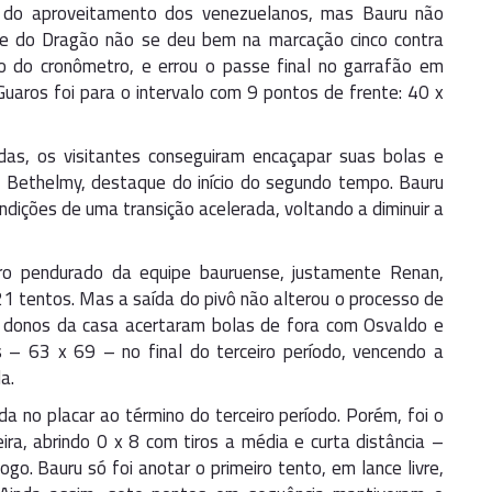
a do aproveitamento dos venezuelanos, mas Bauru não
ue do Dragão não se deu bem na marcação cinco contra
o do cronômetro, e errou o passe final no garrafão em
uaros foi para o intervalo com 9 pontos de frente: 40 x
s, os visitantes conseguiram encaçapar suas bolas e
m Bethelmy, destaque do início do segundo tempo. Bauru
dições de uma transição acelerada, voltando a diminuir a
ro pendurado da equipe bauruense, justamente Renan,
 tentos. Mas a saída do pivô não alterou o processo de
s donos da casa acertaram bolas de fora com Osvaldo e
 – 63 x 69 – no final do terceiro período, vencendo a
a.
a no placar ao término do terceiro período. Porém, foi o
ra, abrindo 0 x 8 com tiros a média e curta distância –
ogo. Bauru só foi anotar o primeiro tento, em lance livre,