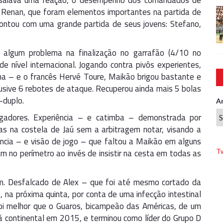
ensaiava uma reação, o desempenho dos comandados de
e Renan, que foram elementos importantes na partida de
contou com uma grande partida de seus jovens: Stefano,
 algum problema na finalização no garrafão (4/10 no
 nível internacional. Jogando contra pivôs experientes,
a – e o francês Hervé Toure, Maikão brigou bastante e
usive 6 rebotes de ataque. Recuperou ainda mais 5 bolas
-duplo.
A
jogadores. Experiência – e catimba – demonstrada por
s na costela de Jaú sem a arbitragem notar, visando a
ência – e visão de jogo – que faltou a Maikão em alguns
ém no perímetro ao invés de insistir na cesta em todas as
T
im. Desfalcado de Alex – que foi até mesmo cortado da
, na próxima quinta, por conta de uma infecção intestinal
oi melhor que o Guaros, bicampeão das Américas, de um
 continental em 2015, e terminou como líder do Grupo D