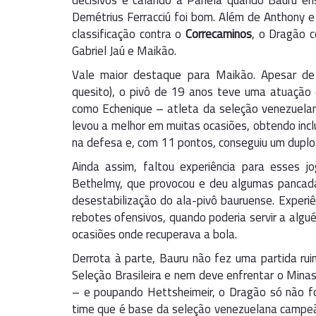
decisivos e calando a Panela quando Bauru 
Demétrius Ferracciú foi bom. Além de Anthony 
classificação contra o
Correcaminos
, o Dragão 
Gabriel Jaú e Maikão.
Vale maior destaque para Maikão. Apesar de
quesito), o pivô de 19 anos teve uma atuação de
como Echenique – atleta da seleção venezuelan
levou a melhor em muitas ocasiões, obtendo incl
na defesa e, com 11 pontos, conseguiu um duplo
Ainda assim, faltou experiência para esses 
Bethelmy, que provocou e deu algumas pancada
desestabilização do ala-pivô bauruense. Experi
rebotes ofensivos, quando poderia servir a algu
ocasiões onde recuperava a bola.
Derrota à parte, Bauru não fez uma partida ru
Seleção Brasileira e nem deve enfrentar o Minas
– e poupando Hettsheimeir, o Dragão só não f
time que é base da seleção venezuelana campeã