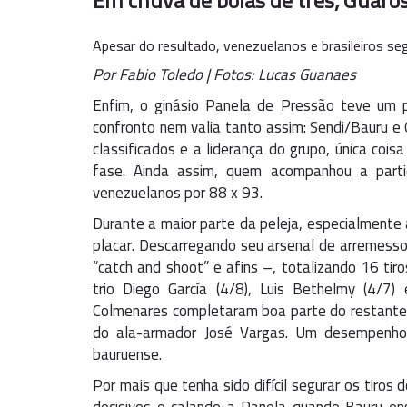
Em chuva de bolas de três, Guaro
Apesar do resultado, venezuelanos e brasileiros s
Por Fabio Toledo | Fotos: Lucas Guanaes
Enfim, o ginásio Panela de Pressão teve um 
confronto nem valia tanto assim: Sendi/Bauru 
classificados e a liderança do grupo, única coi
fase. Ainda assim, quem acompanhou a parti
venezuelanos por 88 x 93.
Durante a maior parte da peleja, especialmente 
placar. Descarregando seu arsenal de arremessos
“catch and shoot” e afins –, totalizando 16 tiro
trio Diego García (4/8), Luis Bethelmy (4/7) 
Colmenares completaram boa parte do restante 
do ala-armador José Vargas. Um desempenho 
bauruense.
Por mais que tenha sido difícil segurar os tir