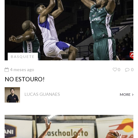
BASQUETE
4 meses ago
0
0
NO ESTOURO!
LUCAS GUANAES
MORE