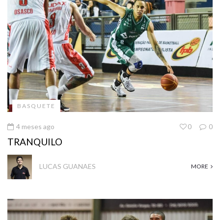
BASQUETE
4 meses ago
0
0
TRANQUILO
LUCAS GUANAES
MORE