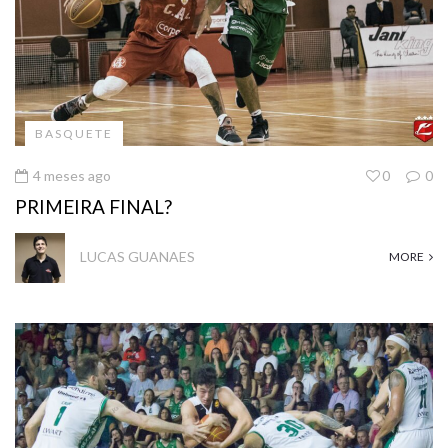
BASQUETE
4 meses ago
0
0
PRIMEIRA FINAL?
LUCAS GUANAES
MORE