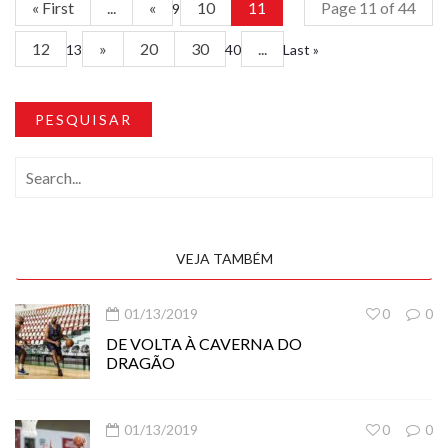
« First
...
«
10
11
Page 11 of 44
9
12
»
20
30
...
13
40
Last »
PESQUISAR
VEJA TAMBÉM
01/13/2019
0
0
DE VOLTA À CAVERNA DO
DRAGÃO
01/13/2019
0
0