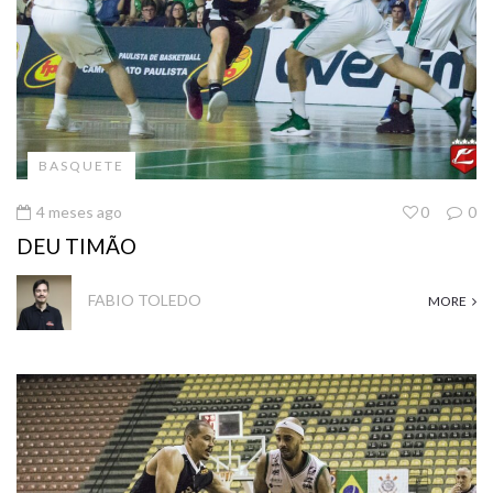
BASQUETE
4 meses ago
0
0
DEU TIMÃO
FABIO TOLEDO
MORE