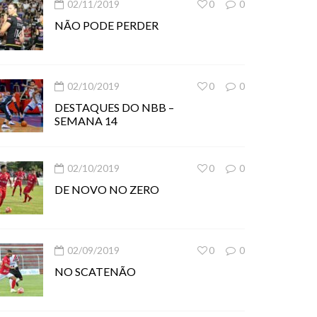
02/11/2019
0
0
NÃO PODE PERDER
02/10/2019
0
0
DESTAQUES DO NBB –
SEMANA 14
02/10/2019
0
0
DE NOVO NO ZERO
02/09/2019
0
0
NO SCATENÃO