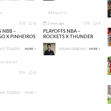
TE
BASQUETE
0
0
2 anos ago
0
0
 NBB –
PLAYOFFS NBA –
O X PINHEIROS
ROCKETS X THUNDER
BIO TOLEDO
BRUNO RIBEIRO
MORE
MORE
 INTERIOR
0
0
BIO TOLEDO
MORE