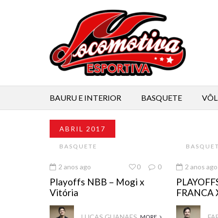
BAURU E INTERIOR
BASQUETE
VÔL
ABRIL 2017
BASQUETE
BASQUE
2 anos ago
0
0
2 anos ago
Playoffs NBB – Mogi x
PLAYOFFS
Vitória
FRANCA 
LUCAS GUANAES
FA
MORE