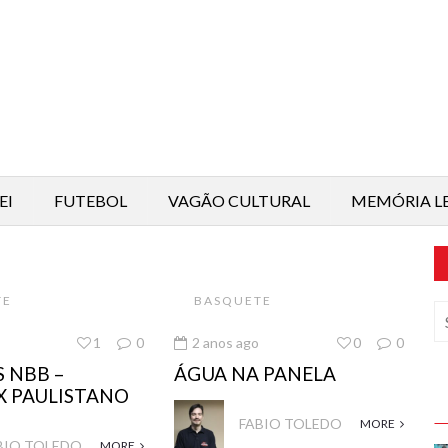
EI
FUTEBOL
VAGÃO CULTURAL
MEMÓRIA L
TE
BASQUETE
1
0
2 anos ago
0
0
 NBB –
ÁGUA NA PANELA
X PAULISTANO
FABIO TOLEDO
MORE
BIO TOLEDO
MORE