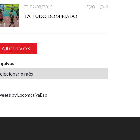
02/08/2019
0
0
TÁ TUDO DOMINADO
ARQUIVOS
rquivos
weets by LocomotivaEsp