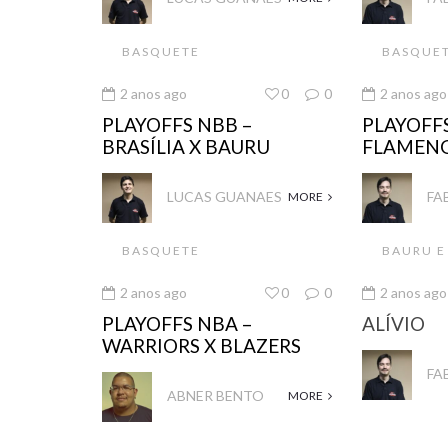
BASQUETE
BASQUE
2 anos ago
0
0
2 anos ago
PLAYOFFS NBB –
PLAYOFFS
BRASÍLIA X BAURU
FLAMENG
LUCAS GUANAES
FA
MORE
BASQUETE
BAURU E
2 anos ago
0
0
2 anos ago
PLAYOFFS NBA –
ALÍVIO
WARRIORS X BLAZERS
FA
ABNER BENTO
MORE